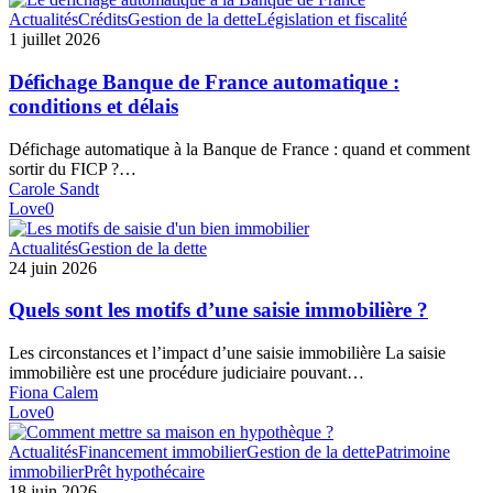
Défichage
Actualités
Crédits
Gestion de la dette
Législation et fiscalité
Banque
1 juillet 2026
de
France
Défichage Banque de France automatique :
automatique
conditions et délais
:
conditions
Défichage automatique à la Banque de France : quand et comment
et
sortir du FICP ?…
délais
Carole Sandt
Love
0
Quels
Actualités
Gestion de la dette
sont
24 juin 2026
les
motifs
Quels sont les motifs d’une saisie immobilière ?
d’une
saisie
Les circonstances et l’impact d’une saisie immobilière La saisie
immobilière
immobilière est une procédure judiciaire pouvant…
?
Fiona Calem
Love
0
Hypothéquer
Actualités
Financement immobilier
Gestion de la dette
Patrimoine
sa
immobilier
Prêt hypothécaire
maison
18 juin 2026