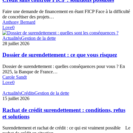
solutions
possibles
Faire une demande de financement en étant FICP Face à la difficulté
de concrétiser des projets…
Anthony Bernard
Love
0
Dossier
Actualités
Gestion de la dette
de
28 juillet 2026
surendettement
:
Dossier de surendettement : ce que vous risquez
ce
que
Dossier de surendettement : quelles conséquences pour vous ? En
vous
2025, la Banque de France…
risquez
Carole Sandt
Love
0
Rachat
Actualités
Crédits
Gestion de la dette
de
15 juillet 2026
crédit
surendettement
Rachat de crédit surendettement : conditions, refus
:
et solutions
conditions,
refus
Surendettement et rachat de crédit : ce qui est vraiment possible Le
et