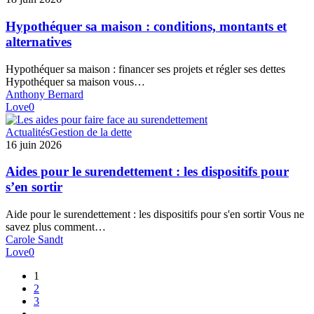
:
conditions,
Hypothéquer sa maison : conditions, montants et
montants
alternatives
et
alternatives
Hypothéquer sa maison : financer ses projets et régler ses dettes
Hypothéquer sa maison vous…
Anthony Bernard
Love
0
Aides
Actualités
Gestion de la dette
pour
16 juin 2026
le
surendettement
Aides pour le surendettement : les dispositifs pour
:
s’en sortir
les
dispositifs
Aide pour le surendettement : les dispositifs pour s'en sortir Vous ne
pour
savez plus comment…
s’en
Carole Sandt
sortir
Love
0
1
2
3
…