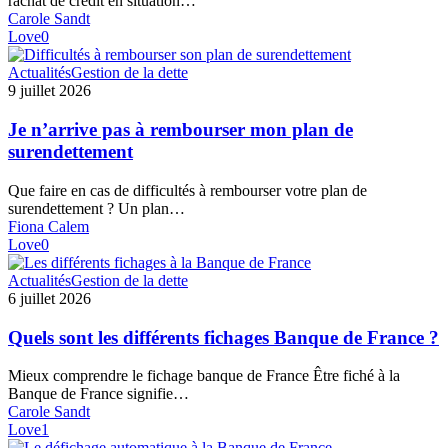
rachat de crédit en situation…
solutions
Carole Sandt
Love
0
Je
Actualités
Gestion de la dette
n’arrive
9 juillet 2026
pas
à
Je n’arrive pas à rembourser mon plan de
rembourser
surendettement
mon
plan
Que faire en cas de difficultés à rembourser votre plan de
de
surendettement ? Un plan…
surendettement
Fiona Calem
Love
0
Quels
Actualités
Gestion de la dette
sont
6 juillet 2026
les
différents
Quels sont les différents fichages Banque de France ?
fichages
Banque
Mieux comprendre le fichage banque de France Être fiché à la
de
Banque de France signifie…
France
Carole Sandt
?
Love
1