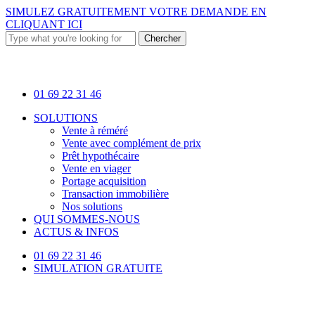
Skip
SIMULEZ GRATUITEMENT VOTRE DEMANDE EN
to
CLIQUANT ICI
main
Chercher
content
Close
Search
01 69 22 31 46
Menu
SOLUTIONS
Vente à réméré
Vente avec complément de prix
Prêt hypothécaire
Vente en viager
Portage acquisition
Transaction immobilière
Nos solutions
QUI SOMMES-NOUS
ACTUS & INFOS
01 69 22 31 46
SIMULATION GRATUITE