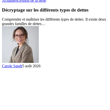
Décryptage
Actualités
Gestion de la dette
sur
les
Décryptage sur les différents types de dettes
différents
types
Comprendre et maîtriser les différents types de dettes Il existe deux
de
grandes familles de dettes…
dettes
Carole Sandt
5 août 2026