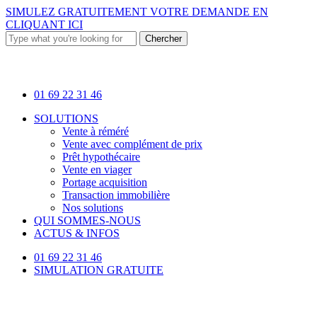
Skip
SIMULEZ GRATUITEMENT VOTRE DEMANDE EN
to
CLIQUANT ICI
main
Chercher
content
Close
Search
01 69 22 31 46
Menu
SOLUTIONS
Vente à réméré
Vente avec complément de prix
Prêt hypothécaire
Vente en viager
Portage acquisition
Transaction immobilière
Nos solutions
QUI SOMMES-NOUS
ACTUS & INFOS
01 69 22 31 46
SIMULATION GRATUITE