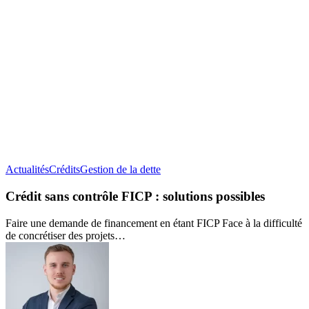
Crédit
Actualités
Crédits
Gestion de la dette
sans
contrôle
Crédit sans contrôle FICP : solutions possibles
FICP :
solutions
Faire une demande de financement en étant FICP Face à la difficulté
possibles
de concrétiser des projets…