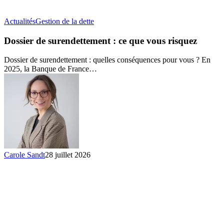
Dossier
Actualités
Gestion de la dette
de
surendettement
Dossier de surendettement : ce que vous risquez
:
ce
Dossier de surendettement : quelles conséquences pour vous ? En
que
2025, la Banque de France…
vous
risquez
Carole Sandt
28 juillet 2026