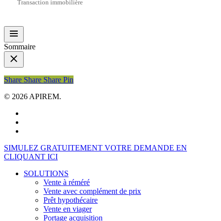
Transaction immobilière
Sommaire
Share
Share
Share
Share
Pin
© 2026 APIREM.
facebook
linkedin
youtube
Close
SIMULEZ GRATUITEMENT VOTRE DEMANDE EN
Menu
CLIQUANT ICI
SOLUTIONS
Vente à réméré
Vente avec complément de prix
Prêt hypothécaire
Vente en viager
Portage acquisition