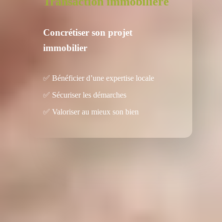
Transaction immobilière
Concrétiser son projet
immobilier
✅ Bénéficier d’une expertise locale
✅ Sécuriser les démarches
✅ Valoriser au mieux son bien
Les garanties Apirem
des
solutions de financement
légales et sécurisées.