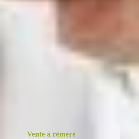
Nos services sont conçus pour
soutenir les propriétaires
immobiliers par des moyens
innovants.
Découvrez la
solution idéale
pour votre situation
Vente à réméré