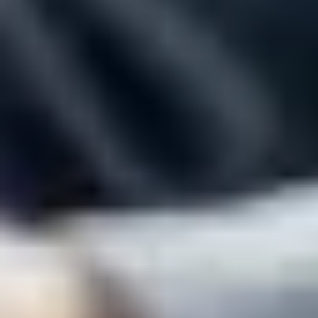
Plus de détails sur la vente avec complément de
prix
La
vente avec complément de prix
est une solution pour les
propriétaires qui ont besoin d’
accéder rapidement à des
liquidités
, sans pour autant brader le potentiel de leur actif
immobilier. Elle offre un équilibre unique : vous
débloquez
une trésorerie immédiate
pour faire face à vos besoins
urgents (financement de projets, assainissement de
l’endettement) tout en sécurisant votre intérêt dans la
valorisation future
de votre propriété.
Chez Aprèm, nous vous aidons à structurer cette opération
avec transparence. Nous garantissons un
prix de vente
initial
qui répond à votre besoin de financement immédiat.
Simultanément, un accord contractuel vous permet de