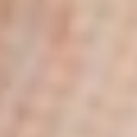
SÉCURITÉ
Une solution juridique appuyée par
des notaires et des acteurs
institutionnels.
Les services Apirem
Des solutions immobilières
adaptées à
chaque
situation