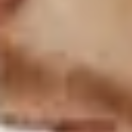
Un accompagnement
sur mesure
Nous réalisons une étude approfondie de vos besoins
et définissons ensemble un projet sur mesure afin de
vous apporter une solution complète. Un conseiller
dédié vous guide à travers les différentes possibilités
de nos solutions immobilières.
Dès que la mise en place de votre projet commence,
notre service accompagnement planifie avec vous des
entrevues pour répondre à vos éventuelles
interrogations.
Quel que soit votre projet, notre expertise nous permet
d’adapter et de comprendre vos besoins et vos
objectifs.