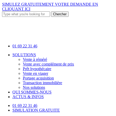
Skip
SIMULEZ GRATUITEMENT VOTRE DEMANDE EN
to
CLIQUANT ICI
main
Chercher
content
Close
Search
01 69 22 31 46
Menu
SOLUTIONS
Vente à réméré
Vente avec complément de prix
Prêt hypothécaire
Vente en viager
Portage acquisition
Transaction immobilière
Nos solutions
QUI SOMMES-NOUS
ACTUS & INFOS
01 69 22 31 46
SIMULATION GRATUITE