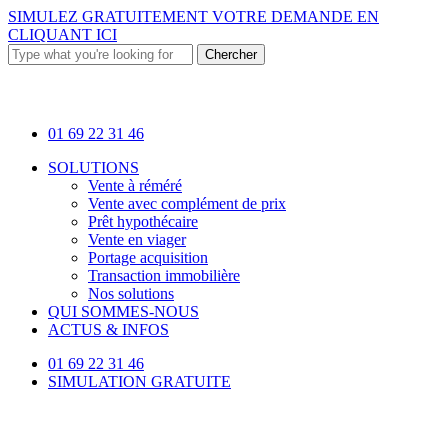
Skip
SIMULEZ GRATUITEMENT VOTRE DEMANDE EN
to
CLIQUANT ICI
main
Chercher
content
Close
Search
01 69 22 31 46
Menu
SOLUTIONS
Vente à réméré
Vente avec complément de prix
Prêt hypothécaire
Vente en viager
Portage acquisition
Transaction immobilière
Nos solutions
QUI SOMMES-NOUS
ACTUS & INFOS
01 69 22 31 46
SIMULATION GRATUITE