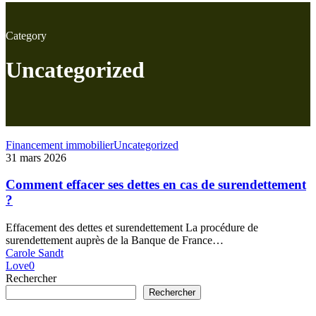
Category
Uncategorized
Comment
Financement immobilier
Uncategorized
effacer
31 mars 2026
ses
dettes
Comment effacer ses dettes en cas de surendettement
en
?
cas
de
Effacement des dettes et surendettement La procédure de
surendettement
surendettement auprès de la Banque de France…
?
Carole Sandt
Love
0
Rechercher
Rechercher