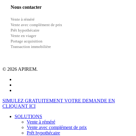
Nous contacter
Vente à réméré
Vente avec complément de prix
Prêt hypothécaire
Vente en viager
Portage acquisition
Transaction immobilière
© 2026 APIREM.
facebook
linkedin
youtube
Close
SIMULEZ GRATUITEMENT VOTRE DEMANDE EN
Menu
CLIQUANT ICI
SOLUTIONS
Vente à réméré
Vente avec complément de prix
Prêt hypothécaire