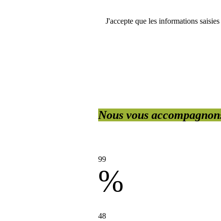
J'accepte que les informations saisie
Nous vous accompagnon
99
%
de satisfaction client
48