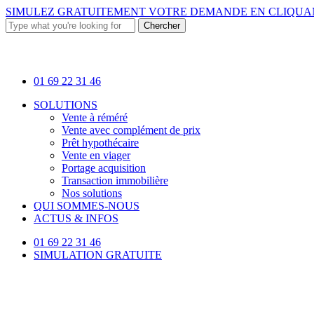
Skip
SIMULEZ GRATUITEMENT VOTRE DEMANDE EN
CLIQUAN
to
Chercher
main
Close
content
Search
01 69 22 31 46
Menu
SOLUTIONS
Vente à réméré
Vente avec complément de prix
Prêt hypothécaire
Vente en viager
Portage acquisition
Transaction immobilière
Nos solutions
QUI SOMMES-NOUS
ACTUS & INFOS
01 69 22 31 46
SIMULATION GRATUITE