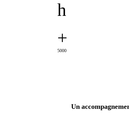
h
Pour recevoir une proposition chiffrée
+
5000
propriétaires accompagnés dans leur projet
Un accompagnemen