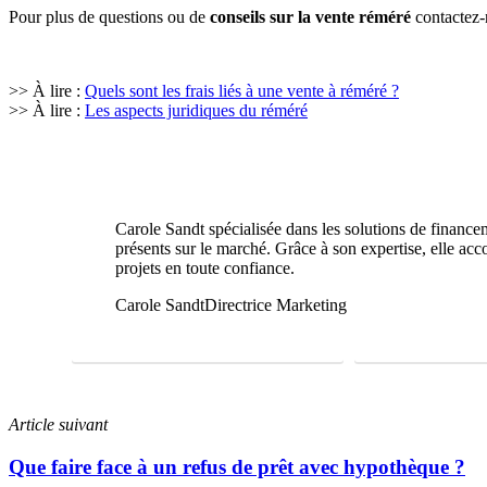
Pour plus de questions ou de
conseils sur la vente réméré
contactez-n
>> À lire :
Quels sont les frais liés à une vente à réméré ?
>> À lire :
Les aspects juridiques du réméré
Carole Sandt spécialisée dans les solutions de financem
présents sur le marché. Grâce à son expertise, elle acc
projets en toute confiance.
Carole Sandt
Directrice Marketing
FAIRE UNE ÉTUDE GRATUITE
01 69 22 31 46
Article suivant
Que faire face à un refus de prêt avec hypothèque ?