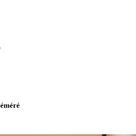
e
 réméré