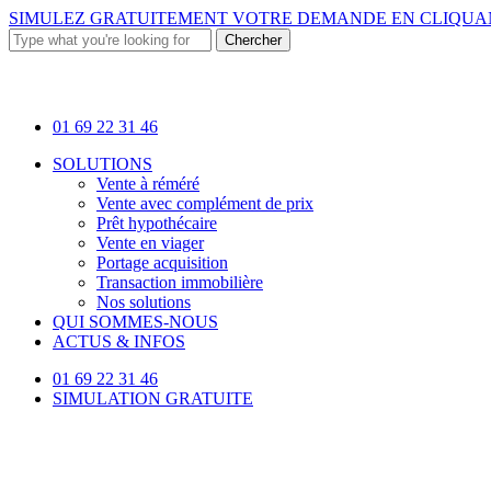
Skip
SIMULEZ GRATUITEMENT VOTRE DEMANDE EN
CLIQUAN
to
Chercher
main
Close
content
Search
01 69 22 31 46
Menu
SOLUTIONS
Vente à réméré
Vente avec complément de prix
Prêt hypothécaire
Vente en viager
Portage acquisition
Transaction immobilière
Nos solutions
QUI SOMMES-NOUS
ACTUS & INFOS
01 69 22 31 46
SIMULATION GRATUITE