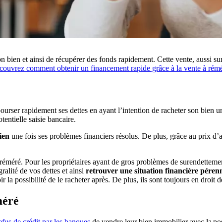
bien et ainsi de récupérer des fonds rapidement. Cette vente, aussi sur
ouvrez comment obtenir un financement rapide grâce à la vente à rémé
bourser rapidement ses dettes en ayant l’intention de racheter son bien un
tentielle saisie bancaire.
ien
une fois ses problèmes financiers résolus. De plus, grâce au prix d’
nte réméré. Pour les propriétaires ayant de gros problèmes de surendettem
alité de vos dettes et ainsi
retrouver une situation financière péren
 la possibilité de le racheter après. De plus, ils sont toujours en droit
méré
efus de crédit par les banques
de vendre leur bien immobilier avec la pos