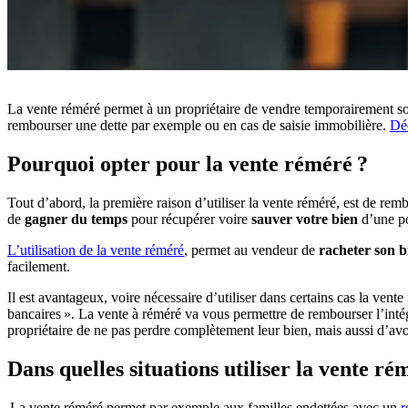
La
vente réméré
permet à un propriétaire de vendre temporairement son 
rembourser une dette par exemple ou en cas de saisie immobilière.
Déc
Pourquoi opter pour la vente réméré ?
Tout d’abord, la première raison d’utiliser la vente réméré
, est de rem
de
gagner du temps
pour récupérer voire
sauver votre bien
d’une po
L’utilisation de la vente réméré
, permet au vendeur de
racheter son b
facilement.
Il est avantageux, voire nécessaire d’utiliser dans certains cas la ve
bancaires ».
La vente à réméré va vous permettre de rembourser l’intégr
propriétaire de ne pas perdre complètement leur bien, mais aussi d’avoir
Dans quelles situations utiliser la vente ré
La vente réméré permet par exemple aux familles endettées avec un
r