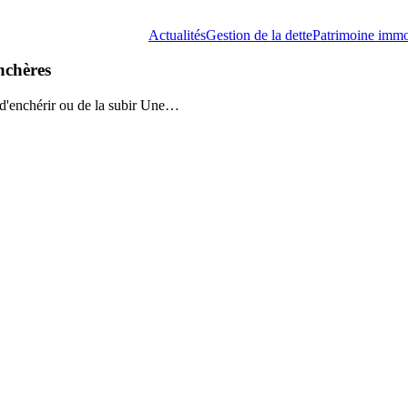
Actualités
Gestion de la dette
Patrimoine immo
nchères
d'enchérir ou de la subir Une…
Décryptage
sur
les
différents
types
de
dettes