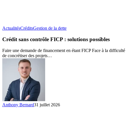
Crédit
Actualités
Crédits
Gestion de la dette
sans
contrôle
Crédit sans contrôle FICP : solutions possibles
FICP :
solutions
Faire une demande de financement en étant FICP Face à la difficulté
possibles
de concrétiser des projets…
Anthony Bernard
31 juillet 2026