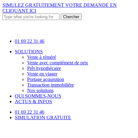
Skip
SIMULEZ GRATUITEMENT VOTRE DEMANDE EN
to
CLIQUANT ICI
main
Chercher
content
Close
Search
01 69 22 31 46
Menu
SOLUTIONS
Vente à réméré
Vente avec complément de prix
Prêt hypothécaire
Vente en viager
Portage acquisition
Transaction immobilière
Nos solutions
QUI SOMMES-NOUS
ACTUS & INFOS
01 69 22 31 46
SIMULATION GRATUITE