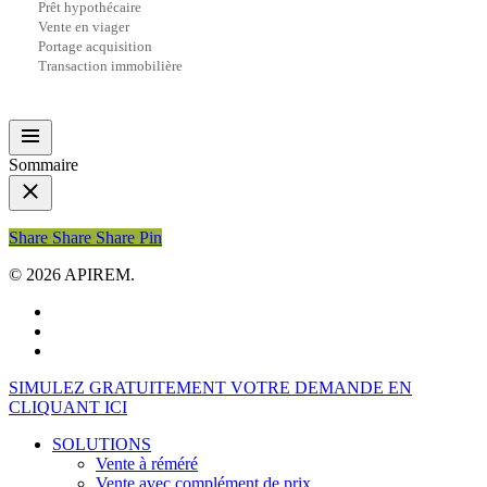
Prêt hypothécaire
Vente en viager
Portage acquisition
Transaction immobilière
Sommaire
Share
Share
Share
Share
Pin
© 2026 APIREM.
facebook
linkedin
youtube
Close
SIMULEZ GRATUITEMENT VOTRE DEMANDE EN
Menu
CLIQUANT ICI
SOLUTIONS
Vente à réméré
Vente avec complément de prix