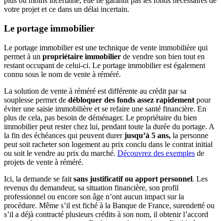
plus ou moins incertaine, elle ne garantit pas les fonds nécessaires de
votre projet et ce dans un délai incertain.
Le portage immobilier
Le portage immobilier est une technique de vente immobilière qui
permet à un
propriétaire immobilier
de vendre son bien tout en
restant occupant de celui-ci. Le portage immobilier est également
connu sous le nom de vente à réméré.
La solution de vente à réméré est différente au crédit par sa
souplesse permet de
débloquer des fonds assez rapidement
pour
éviter une saisie immobilière et se refaire une santé financière. En
plus de cela, pas besoin de déménager. Le propriétaire du bien
immobilier peut rester chez lui, pendant toute la durée du portage. A
la fin des échéances qui peuvent durer
jusqu’à 5 ans,
la personne
peut soit racheter son logement au prix conclu dans le contrat initial
ou soit le vendre au prix du marché.
Découvrez des exemples
de
projets de vente à réméré.
Ici, la demande se fait
sans justificatif ou apport personnel
. Les
revenus du demandeur, sa situation financière, son profil
professionnel ou encore son âge n’ont aucun impact sur la
procédure. Même s’il est fiché à la Banque de France, surendetté ou
s’il a déjà contracté plusieurs crédits à son nom, il obtenir l’accord