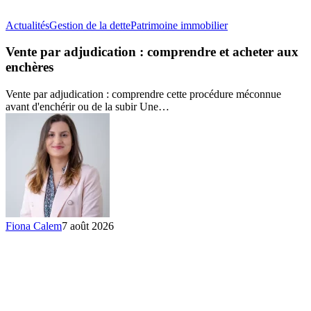
Vente
Actualités
Gestion de la dette
Patrimoine immobilier
par
adjudication
Vente par adjudication : comprendre et acheter aux
:
enchères
comprendre
et
Vente par adjudication : comprendre cette procédure méconnue
acheter
avant d'enchérir ou de la subir Une…
aux
enchères
Fiona Calem
7 août 2026