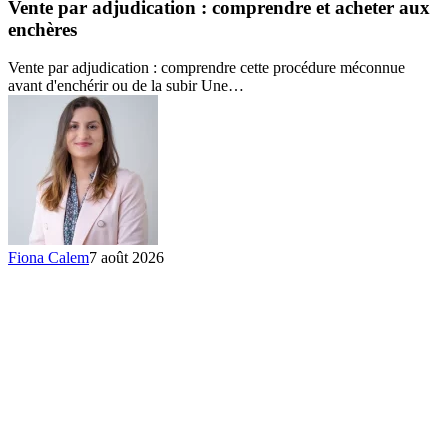
adjudication
Vente par adjudication : comprendre et acheter aux
:
enchères
comprendre
et
Vente par adjudication : comprendre cette procédure méconnue
acheter
avant d'enchérir ou de la subir Une…
aux
enchères
Fiona Calem
7 août 2026