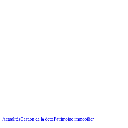
Vente
Actualités
Gestion de la dette
Patrimoine immobilier
par