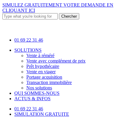
Skip
SIMULEZ GRATUITEMENT VOTRE DEMANDE EN
to
CLIQUANT ICI
main
Chercher
content
Close
Search
01 69 22 31 46
Menu
SOLUTIONS
Vente à réméré
Vente avec complément de prix
Prêt hypothécaire
Vente en viager
Portage acquisition
Transaction immobilière
Nos solutions
QUI SOMMES-NOUS
ACTUS & INFOS
01 69 22 31 46
SIMULATION GRATUITE