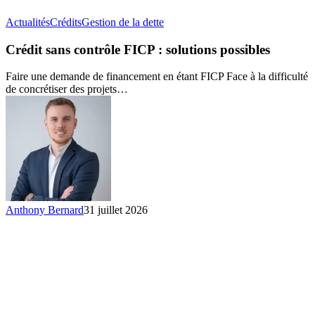
Crédit
Actualités
Crédits
Gestion de la dette
sans
contrôle
Crédit sans contrôle FICP : solutions possibles
FICP :
solutions
Faire une demande de financement en étant FICP Face à la difficulté
possibles
de concrétiser des projets…
Anthony Bernard
31 juillet 2026