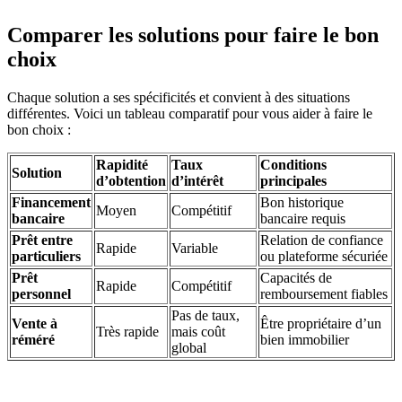
Comparer les solutions pour faire le bon
choix
Chaque solution a ses spécificités et convient à des situations
différentes. Voici un tableau comparatif pour vous aider à faire le
bon choix :
Rapidité
Taux
Conditions
Solution
d’obtention
d’intérêt
principales
Financement
Bon historique
Moyen
Compétitif
bancaire
bancaire requis
Prêt entre
Relation de confiance
Rapide
Variable
particuliers
ou plateforme sécuriée
Prêt
Capacités de
Rapide
Compétitif
personnel
remboursement fiables
Pas de taux,
Vente à
Être propriétaire d’un
Très rapide
mais coût
réméré
bien immobilier
global