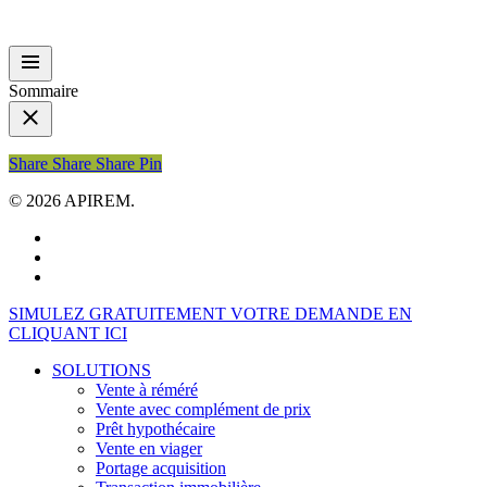
Sommaire
Share
Share
Share
Share
Pin
© 2026 APIREM.
facebook
linkedin
youtube
Close
SIMULEZ GRATUITEMENT VOTRE DEMANDE EN
Menu
CLIQUANT ICI
SOLUTIONS
Vente à réméré
Vente avec complément de prix
Prêt hypothécaire
Vente en viager
Portage acquisition