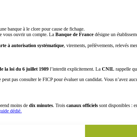
 une banque à le clore pour cause de fichage.
de vous ouvrir un compte. La
Banque de France
désigne un établissem
arte à autorisation systématique
, virements, prélèvements, relevés me
de la loi du 6 juillet 1989
l’interdit explicitement. La
CNIL
rappelle qu
 peut pas consulter le FICP pour évaluer un candidat. Vous n’avez au
 prend moins de
dix minutes
. Trois
canaux officiels
sont disponibles : e
uide dédié.