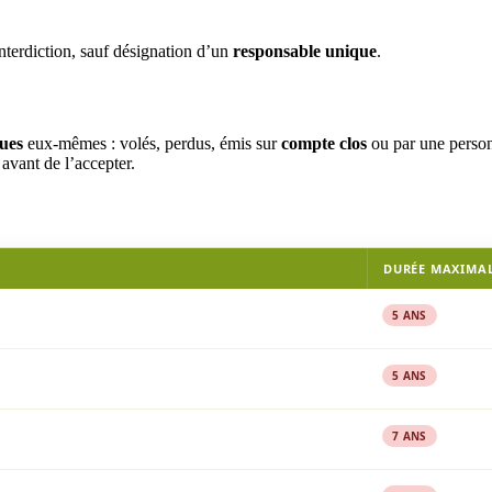
’interdiction, sauf désignation d’un
responsable unique
.
ues
eux-mêmes : volés, perdus, émis sur
compte clos
ou par une perso
avant de l’accepter.
DURÉE MAXIMA
5 ANS
5 ANS
7 ANS