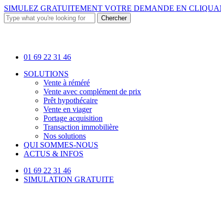
Skip
SIMULEZ GRATUITEMENT VOTRE DEMANDE EN
CLIQUAN
to
Chercher
main
Close
content
Search
01 69 22 31 46
Menu
SOLUTIONS
Vente à réméré
Vente avec complément de prix
Prêt hypothécaire
Vente en viager
Portage acquisition
Transaction immobilière
Nos solutions
QUI SOMMES-NOUS
ACTUS & INFOS
01 69 22 31 46
SIMULATION GRATUITE