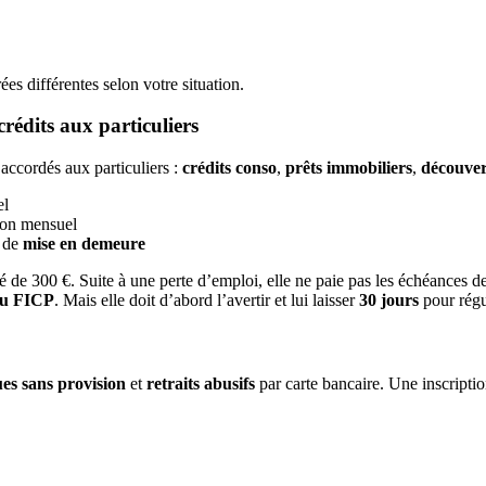
es différentes selon votre situation.
rédits aux particuliers
accordés aux particuliers :
crédits conso
,
prêts immobiliers
,
découver
el
non mensuel
s de
mise en demeure
de 300 €. Suite à une perte d’emploi, elle ne paie pas les échéances de 
 au FICP
. Mais elle doit d’abord l’avertir et lui laisser
30 jours
pour régu
es sans provision
et
retraits abusifs
par carte bancaire. Une inscripti