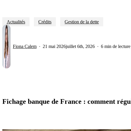
Actualités
Crédits
Gestion de la dette
Fiona Calem
21 mai 2026
juillet 6th, 2026
6 min de lecture
Fichage banque de France : comment régula