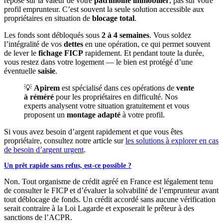
repose sur la valeur de votre
patrimoine immobilier
, pas sur votre
profil emprunteur. C’est souvent la seule solution accessible aux
propriétaires en situation de
blocage total
.
Les fonds sont débloqués sous
2 à 4 semaines
. Vous soldez
l’intégralité de vos
dettes
en une opération, ce qui permet souvent
de lever le
fichage FICP
rapidement. Et pendant toute la durée,
vous restez dans votre logement — le bien est protégé d’une
éventuelle
saisie
.
💡
Apirem
est spécialisé dans ces opérations de
vente
à réméré
pour les propriétaires en difficulté. Nos
experts analysent votre situation gratuitement et vous
proposent un
montage adapté
à votre profil.
Si vous avez besoin d’argent rapidement et que vous êtes
propriétaire, consultez notre article sur
les solutions à explorer en cas
de besoin d’argent urgent
.
Un prêt rapide sans refus, est-ce possible ?
Non. Tout organisme de crédit agréé en France est légalement tenu
de consulter le FICP et d’évaluer la solvabilité de l’emprunteur avant
tout déblocage de fonds. Un crédit accordé sans aucune vérification
serait contraire à la Loi Lagarde et exposerait le prêteur à des
sanctions de l’ACPR.