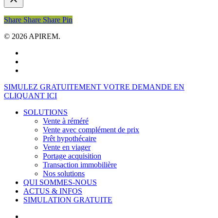
Share
Share
Share
Share
Pin
© 2026 APIREM.
facebook
linkedin
youtube
Close
SIMULEZ GRATUITEMENT VOTRE DEMANDE EN
Menu
CLIQUANT ICI
SOLUTIONS
Vente à réméré
Vente avec complément de prix
Prêt hypothécaire
Vente en viager
Portage acquisition
Transaction immobilière
Nos solutions
QUI SOMMES-NOUS
ACTUS & INFOS
SIMULATION GRATUITE
facebook