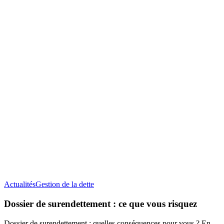
Dossier
Actualités
Gestion de la dette
de
surendettement
Dossier de surendettement : ce que vous risquez
:
ce
Dossier de surendettement : quelles conséquences pour vous ? En