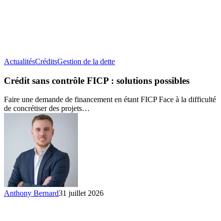
Crédit
Actualités
Crédits
Gestion de la dette
sans
contrôle
Crédit sans contrôle FICP : solutions possibles
FICP :
solutions
Faire une demande de financement en étant FICP Face à la difficulté
possibles
de concrétiser des projets…
Anthony Bernard
31 juillet 2026