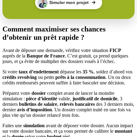
Simuler mon projet
Comment maximiser ses chances
d’obtenir un prêt rapide ?
Avant de déposer une demande, vérifiez votre situation
FICP
auprès de la
Banque de France
. C’est gratuit, ça prend quelques
jours, et ça évite de multiplier des dossiers voués à l’échec.
Si votre
taux d’endettement
dépasse les
35 %
, soldez d’abord vos
crédits revolving
ou petits
prêts à la consommation
. Un ou deux
crédits remboursés peuvent suffire à faire basculer une décision.
Préparez votre
dossier
complet avant de lancer la moindre
simulation :
pièce d’identité
valide,
justificatif de domicile
, 3
derniers
bulletins de salaire
,
relevés bancaires
des 3 derniers mois,
dernier
avis d’imposition
. Un dossier complet traité en une fois va
plus vite qu’un dossier relancé trois fois.
Faites une
simulation
avant de déposer votre dossier. Aucun impact
sur votre dossier bancaire, et ça vous permet de calibrer le
montant
et la
durée
selon votre
budget
réel.