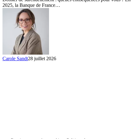
que
2025, la Banque de France…
vous
risquez
Carole Sandt
28 juillet 2026