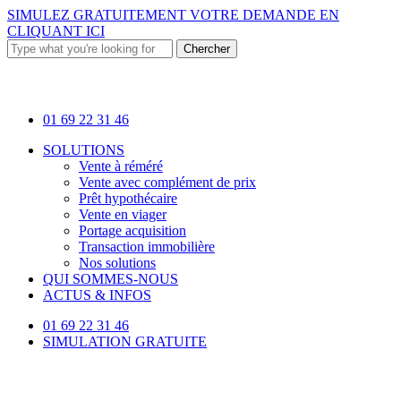
Skip
SIMULEZ GRATUITEMENT VOTRE DEMANDE EN
to
CLIQUANT ICI
main
Chercher
content
Close
Search
01 69 22 31 46
Menu
SOLUTIONS
Vente à réméré
Vente avec complément de prix
Prêt hypothécaire
Vente en viager
Portage acquisition
Transaction immobilière
Nos solutions
QUI SOMMES-NOUS
ACTUS & INFOS
01 69 22 31 46
SIMULATION GRATUITE