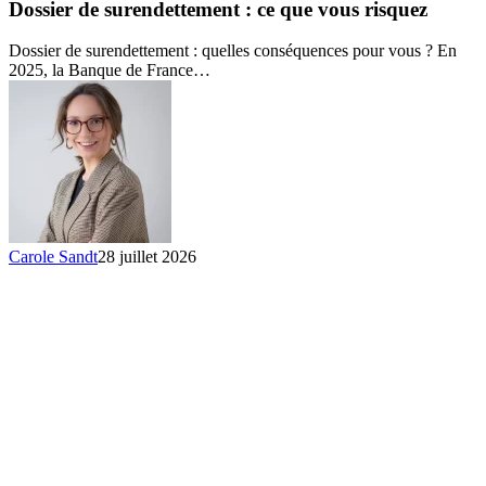
surendettement
Dossier de surendettement : ce que vous risquez
:
ce
Dossier de surendettement : quelles conséquences pour vous ? En
que
2025, la Banque de France…
vous
risquez
Carole Sandt
28 juillet 2026