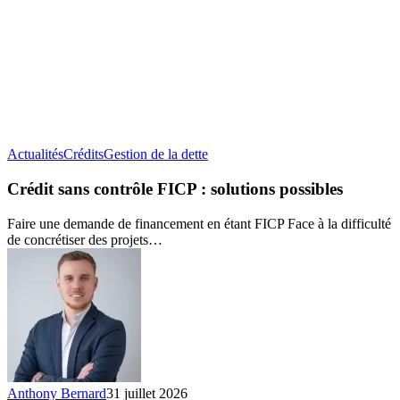
Crédit
Actualités
Crédits
Gestion de la dette
sans
contrôle
Crédit sans contrôle FICP : solutions possibles
FICP :
solutions
Faire une demande de financement en étant FICP Face à la difficulté
possibles
de concrétiser des projets…
Anthony Bernard
31 juillet 2026