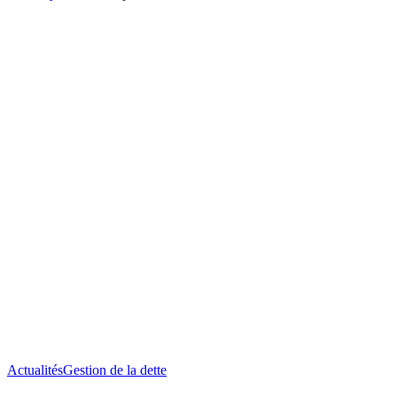
Dossier
Actualités
Gestion de la dette
de