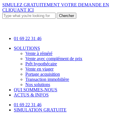
Skip
SIMULEZ GRATUITEMENT VOTRE DEMANDE EN
to
CLIQUANT ICI
main
Chercher
content
Close
Search
01 69 22 31 46
Menu
SOLUTIONS
Vente à réméré
Vente avec complément de prix
Prêt hypothécaire
Vente en viager
Portage acquisition
Transaction immobilière
Nos solutions
QUI SOMMES-NOUS
ACTUS & INFOS
01 69 22 31 46
SIMULATION GRATUITE