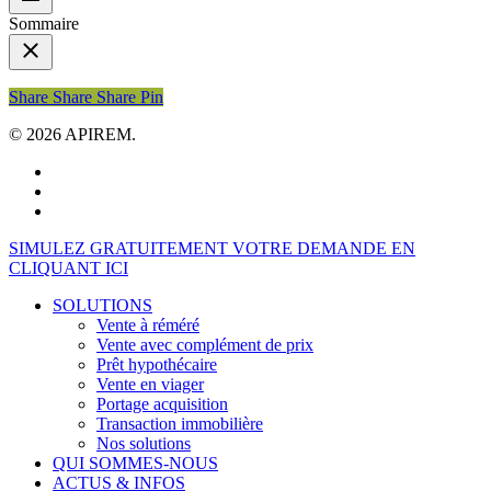
Sommaire
Share
Share
Share
Share
Pin
© 2026 APIREM.
facebook
linkedin
youtube
Close
SIMULEZ GRATUITEMENT VOTRE DEMANDE EN
Menu
CLIQUANT ICI
SOLUTIONS
Vente à réméré
Vente avec complément de prix
Prêt hypothécaire
Vente en viager
Portage acquisition
Transaction immobilière
Nos solutions
QUI SOMMES-NOUS
ACTUS & INFOS