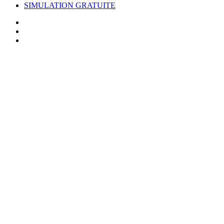
SIMULATION GRATUITE
facebook
linkedin
youtube