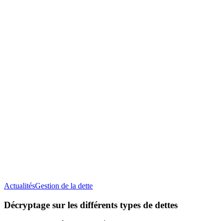
Décryptage
Actualités
Gestion de la dette
sur
les
Décryptage sur les différents types de dettes
différents
types