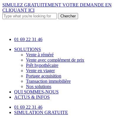
Skip
SIMULEZ GRATUITEMENT VOTRE DEMANDE EN
to
CLIQUANT ICI
main
Chercher
content
Close
Search
01 69 22 31 46
Menu
SOLUTIONS
Vente à réméré
Vente avec complément de prix
Prêt hypothécaire
Vente en viager
Portage acquisition
Transaction immobilière
Nos solutions
QUI SOMMES-NOUS
ACTUS & INFOS
01 69 22 31 46
SIMULATION GRATUITE