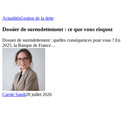
Dossier
Actualités
Gestion de la dette
de
surendettement
Dossier de surendettement : ce que vous risquez
:
ce
Dossier de surendettement : quelles conséquences pour vous ? En
que
2025, la Banque de France…
vous
risquez
Carole Sandt
28 juillet 2026