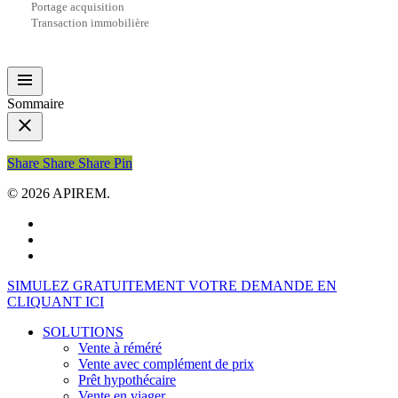
Portage acquisition
Transaction immobilière
Sommaire
Share
Share
Share
Share
Pin
© 2026 APIREM.
facebook
linkedin
youtube
Close
SIMULEZ GRATUITEMENT VOTRE DEMANDE EN
Menu
CLIQUANT ICI
SOLUTIONS
Vente à réméré
Vente avec complément de prix
Prêt hypothécaire
Vente en viager