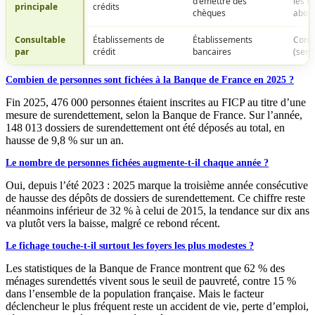
d'émettre des
les 
principale
crédits
chèques
abon
Consultable
Établissements de
Établissements
Comm
par
crédit
bancaires
(serv
Combien de personnes sont fichées à la Banque de France en 2025 ?
Fin 2025, 476 000 personnes étaient inscrites au FICP au titre d’une
mesure de surendettement, selon la Banque de France. Sur l’année,
148 013 dossiers de surendettement ont été déposés au total, en
hausse de 9,8 % sur un an.
Le nombre de personnes fichées augmente-t-il chaque année ?
Oui, depuis l’été 2023 : 2025 marque la troisième année consécutive
de hausse des dépôts de dossiers de surendettement. Ce chiffre reste
néanmoins inférieur de 32 % à celui de 2015, la tendance sur dix ans
va plutôt vers la baisse, malgré ce rebond récent.
Le fichage touche-t-il surtout les foyers les plus modestes ?
Les statistiques de la Banque de France montrent que 62 % des
ménages surendettés vivent sous le seuil de pauvreté, contre 15 %
dans l’ensemble de la population française. Mais le facteur
déclencheur le plus fréquent reste un accident de vie, perte d’emploi,