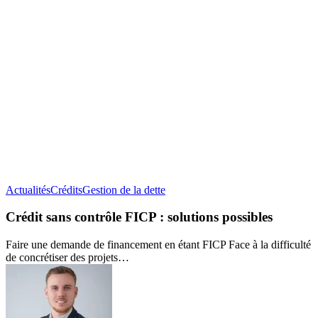
Crédit
Actualités
Crédits
Gestion de la dette
sans
contrôle
Crédit sans contrôle FICP : solutions possibles
FICP :
solutions
Faire une demande de financement en étant FICP Face à la difficulté
possibles
de concrétiser des projets…