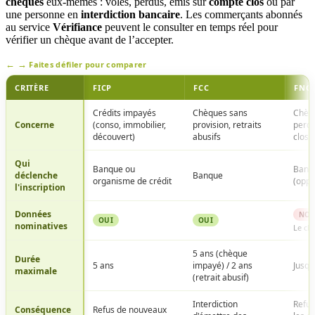
chèques
eux-mêmes : volés, perdus, émis sur
compte clos
ou par
une personne en
interdiction bancaire
. Les commerçants abonnés
au service
Vérifiance
peuvent le consulter en temps réel pour
vérifier un chèque avant de l’accepter.
Faites défiler pour comparer
CRITÈRE
FICP
FCC
FNCI
Tableau comparatif des trois fichiers d'incidents de la Ban
Crédits impayés
Chèques sans
Chèqu
Concerne
(conso, immobilier,
provision, retraits
perdu
découvert)
abusifs
clos
Qui
Banque ou
Banqu
déclenche
Banque
organisme de crédit
(oppo
l'inscription
Données
NO
OUI
OUI
nominatives
Le ch
5 ans (chèque
Durée
5 ans
impayé) / 2 ans
Jusqu
maximale
(retrait abusif)
Interdiction
Refus
Conséquence
Refus de nouveaux