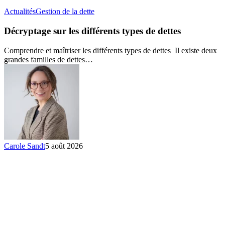
Décryptage
Actualités
Gestion de la dette
sur
les
Décryptage sur les différents types de dettes
différents
types
Comprendre et maîtriser les différents types de dettes Il existe deux
de
grandes familles de dettes…
dettes
Carole Sandt
5 août 2026