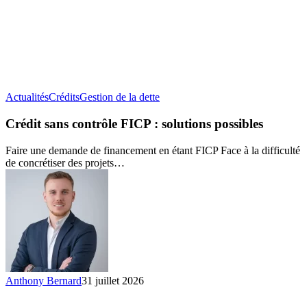
Crédit
Actualités
Crédits
Gestion de la dette
sans
contrôle
Crédit sans contrôle FICP : solutions possibles
FICP :
solutions
Faire une demande de financement en étant FICP Face à la difficulté
possibles
de concrétiser des projets…
Anthony Bernard
31 juillet 2026