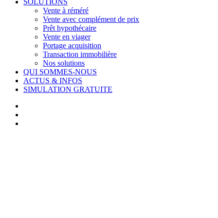
SOLUTIONS
Vente à réméré
Vente avec complément de prix
Prêt hypothécaire
Vente en viager
Portage acquisition
Transaction immobilière
Nos solutions
QUI SOMMES-NOUS
ACTUS & INFOS
SIMULATION GRATUITE
facebook
linkedin
youtube