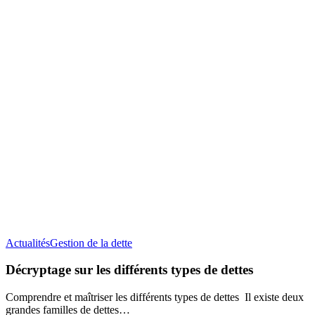
Décryptage
Actualités
Gestion de la dette
sur
les
Décryptage sur les différents types de dettes
différents
types
Comprendre et maîtriser les différents types de dettes Il existe deux
de
grandes familles de dettes…