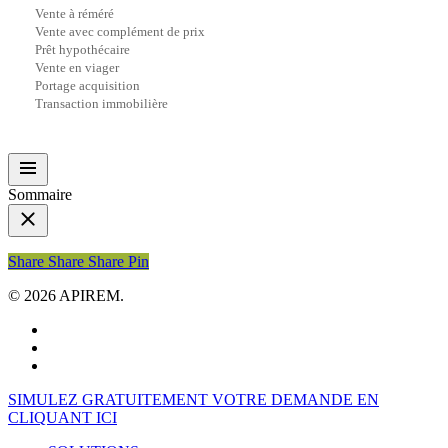
Vente à réméré
Vente avec complément de prix
Prêt hypothécaire
Vente en viager
Portage acquisition
Transaction immobilière
Sommaire
Share
Share
Share
Share
Pin
© 2026 APIREM.
facebook
linkedin
youtube
Close
SIMULEZ GRATUITEMENT VOTRE DEMANDE EN
Menu
CLIQUANT ICI