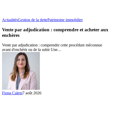
Vente
Actualités
Gestion de la dette
Patrimoine immobilier
par
adjudication
Vente par adjudication : comprendre et acheter aux
:
enchères
comprendre
et
Vente par adjudication : comprendre cette procédure méconnue
acheter
avant d'enchérir ou de la subir Une…
aux
enchères
Fiona Calem
7 août 2026