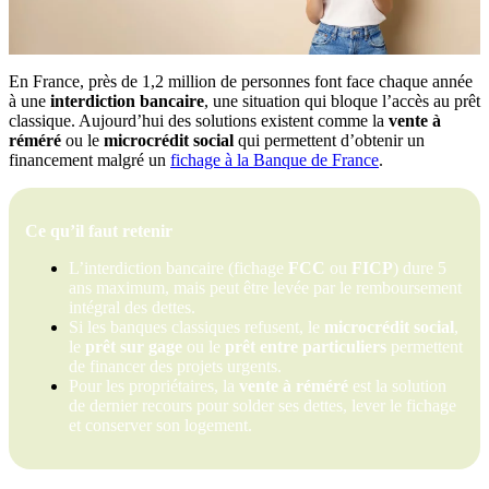
En France, près de 1,2 million de personnes font face chaque année
à une
interdiction bancaire
, une situation qui bloque l’accès au prêt
classique. Aujourd’hui des solutions existent comme la
vente à
réméré
ou le
microcrédit social
qui permettent d’obtenir un
financement malgré un
fichage à la Banque de France
.
Ce qu’il faut retenir
L’interdiction bancaire (fichage
FCC
ou
FICP
) dure 5
ans maximum, mais peut être levée par le remboursement
intégral des dettes.
Si les banques classiques refusent, le
microcrédit social
,
le
prêt sur gage
ou le
prêt entre particuliers
permettent
de financer des projets urgents.
Pour les propriétaires, la
vente à réméré
est la solution
de dernier recours pour solder ses dettes, lever le fichage
et conserver son logement.