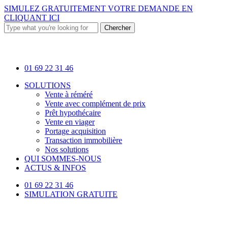
Skip
SIMULEZ GRATUITEMENT VOTRE DEMANDE EN
to
CLIQUANT ICI
main
Chercher
content
Close
Search
01 69 22 31 46
Menu
SOLUTIONS
Vente à réméré
Vente avec complément de prix
Prêt hypothécaire
Vente en viager
Portage acquisition
Transaction immobilière
Nos solutions
QUI SOMMES-NOUS
ACTUS & INFOS
01 69 22 31 46
SIMULATION GRATUITE