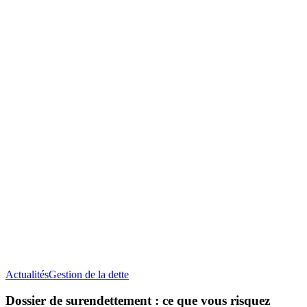
Dossier
Actualités
Gestion de la dette
de
surendettement
Dossier de surendettement : ce que vous risquez