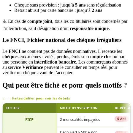
Chèque sans provision : jusqu’à
5 ans
sans régularisation
Retrait abusif par carte bancaire : jusqu’à
2 ans
⚠️ En cas de
compte joint
, tous les co-titulaires sont concernés par
l’interdiction, sauf désignation d’un
responsable unique
.
Le FNCI, Fichier national des chèques irréguliers
Le
FNCI
ne contient pas de données nominatives. Il recense les
chèques
eux-mêmes : volés, perdus, émis sur
compte clos
ou par
une personne en
interdiction bancaire
. Les commerçants abonnés
au service
Vérifiance
peuvent le consulter en temps réel pour
vérifier un chèque avant de l’accepter.
Qui peut être fiché et pour quels motifs ?
Faites défiler pour voir les détails
FICHIER
MOTIF D'INSCRIPTION
DURÉE MA
5 ANS
FICP
2 mensualités impayées
Découvert ≥ 500 € non