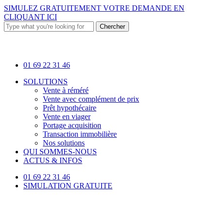
Skip
SIMULEZ GRATUITEMENT VOTRE DEMANDE EN
to
CLIQUANT ICI
main
Chercher
content
Close
Search
01 69 22 31 46
Menu
SOLUTIONS
Vente à réméré
Vente avec complément de prix
Prêt hypothécaire
Vente en viager
Portage acquisition
Transaction immobilière
Nos solutions
QUI SOMMES-NOUS
ACTUS & INFOS
01 69 22 31 46
SIMULATION GRATUITE