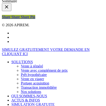
Sommaire
Share
Share
Share
Share
Pin
© 2026 APIREM.
facebook
linkedin
youtube
Close
SIMULEZ GRATUITEMENT VOTRE DEMANDE EN
Menu
CLIQUANT ICI
SOLUTIONS
Vente à réméré
Vente avec complément de prix
Prêt hypothécaire
Vente en viager
Portage acquisition
Transaction immobilière
Nos solutions
QUI SOMMES-NOUS
ACTUS & INFOS
SIMULATION GRATUITE