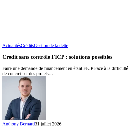
Crédit
Actualités
Crédits
Gestion de la dette
sans
contrôle
Crédit sans contrôle FICP : solutions possibles
FICP :
solutions
Faire une demande de financement en étant FICP Face à la difficulté
possibles
de concrétiser des projets…
Anthony Bernard
31 juillet 2026