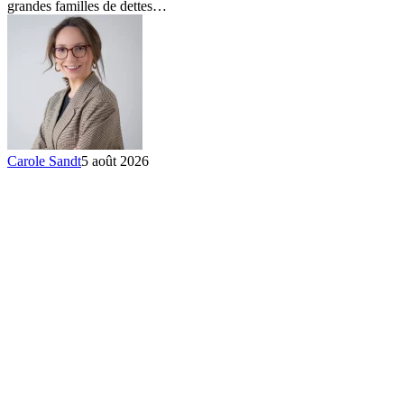
de
grandes familles de dettes…
dettes
Carole Sandt
5 août 2026