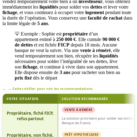
vendez temporairement votre bien à un
investisseur
, vous obtenez
immédiatement les
liquidités
pour solder vos
dettes
et lever votre
fichage
, et vous continuez à occuper votre
logement
pendant toute
la durée de l’opération. Vous conservez une
faculté de rachat
dans
la limite légale de
5 ans
.
💡 Exemple : Sophie est
propriétaire
d’un
appartement estimé à
250 000 €
. Elle cumule
90 000 €
de dettes
et est fichée
FICP
depuis 18 mois. Aucune
banque ne veut la suivre. Via une
vente à réméré
, elle
vend temporairement son bien, récupère les
liquidités
nécessaires pour solder l’intégralité de ses dettes, lève
son
fichage
, et continue à vivre dans son appartement.
Elle dispose ensuite de
3 ans
pour racheter son bien au
prix fixé
dès le départ
Faites défiler pour voir les recommandations
VOTRE SITUATION
SOLUTION RECOMMANDÉE
VENTE À RÉMÉRÉ
Propriétaire, fiché FICP,
refus partout
La solution prioritaire pour solder ses dettes et
Banque de France.
Propriétaire, non fiché,
PRÊT HYPOTHÉCAIRE