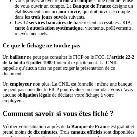
Vous pouvez activer le
droit au compte
si une banque refuse
de vous ouvrir un compte. La
Banque de France
désigne un
établissement sous
un jour ouvré
, qui doit ouvrir le compte
dans les
trois jours ouvrés
suivants.
Les
12 services bancaires de base
restent accessibles : RIB,
carte à autorisation systématique
, virements, prélèvements,
relevés mensuels.
Ce que le fichage ne touche pas
Un
bailleur
ne peut pas consulter le FICP ou le FCC. L’
article 22-2
de la loi du 6 juillet 1989
l’interdit explicitement. La
CNIL
rappelle qu’aucun tiers ne peut exiger la présentation de ce
document.
Un
employeur
non plus. La CNIL est formelle : même une banque
ne peut pas consulter le FICP pour évaluer un candidat. Vous n’avez
aucune
obligation légale
de déclarer votre fichage à votre
employeur.
Comment savoir si vous êtes fiché ?
Vérifier votre situation auprès de la
Banque de France
est gratuit et
prend moins de
dix minutes
. Trois
canaux officiels
sont disponibles