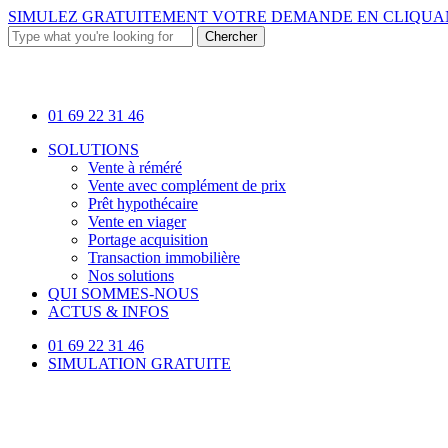
Skip
SIMULEZ GRATUITEMENT VOTRE DEMANDE EN
CLIQUAN
to
Chercher
main
Close
content
Search
01 69 22 31 46
Menu
SOLUTIONS
Vente à réméré
Vente avec complément de prix
Prêt hypothécaire
Vente en viager
Portage acquisition
Transaction immobilière
Nos solutions
QUI SOMMES-NOUS
ACTUS & INFOS
01 69 22 31 46
SIMULATION GRATUITE