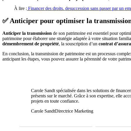
À lire :
Financer des droits. desuccession sans passer par un e
✅ Anticiper pour optimiser la transmissio
Anticiper la transmission
de son patrimoine est essentiel pour optimis
patrimoine pour élaborer une stratégie adaptée à votre situation familia
démembrement de propriété
, la souscription d’un
contrat d’assura
En conclusion, la transmission de patrimoine est un processus complex
anticipant les étapes, vous pouvez assurer la pérennité de votre patrim
Carole Sandt spécialisée dans les solutions de financem
présents sur le marché. Grâce à son expertise, elle acc
projets en toute confiance.
Carole Sandt
Directrice Marketing
FAIRE UNE ÉTUDE GRATUITE
01 69 22 31 46