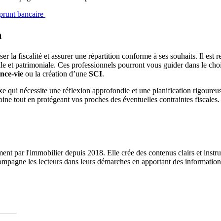
mprunt bancaire
n
er la fiscalité et assurer une répartition conforme à ses souhaits.
Il est
le et patrimoniale.
Ces professionnels pourront vous guider dans le choix
nce-vie
ou la création d’une
SCI
.
e qui nécessite une réflexion approfondie et une planification rigoureu
oine tout en protégeant vos proches des éventuelles contraintes fiscales.
ent par l'immobilier depuis 2018. Elle crée des contenus clairs et instruc
ompagne les lecteurs dans leurs démarches en apportant des informations 