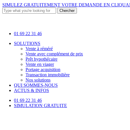
Skip
SIMULEZ GRATUITEMENT VOTRE DEMANDE EN
CLIQUAN
to
Chercher
main
Close
content
Search
01 69 22 31 46
Menu
SOLUTIONS
Vente à réméré
Vente avec complément de prix
Prêt hypothécaire
Vente en viager
Portage acquisition
Transaction immobilière
Nos solutions
QUI SOMMES-NOUS
ACTUS & INFOS
01 69 22 31 46
SIMULATION GRATUITE