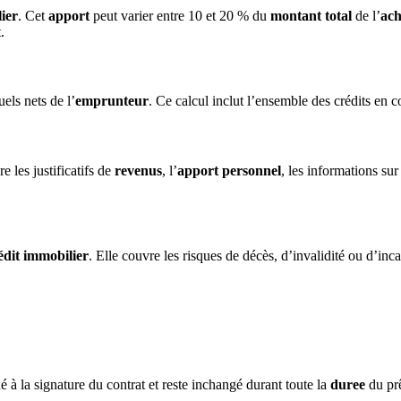
ier
. Cet
apport
peut varier entre 10 et 20 % du
montant total
de l’
ach
.
ls nets de l’
emprunteur
. Ce calcul inclut l’ensemble des crédits en
re les justificatifs de
revenus
, l’
apport personnel
, les informations sur
édit immobilier
. Elle couvre les risques de décès, d’invalidité ou d’inc
é à la signature du contrat et reste inchangé durant toute la
duree
du prê