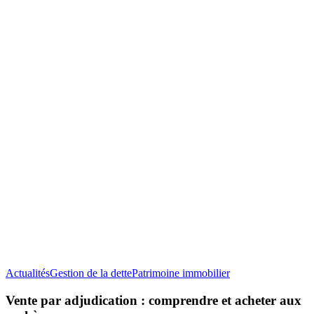
Vente
Actualités
Gestion de la dette
Patrimoine immobilier
par
adjudication
Vente par adjudication : comprendre et acheter aux
: