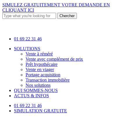
Skip
SIMULEZ GRATUITEMENT VOTRE DEMANDE EN
to
CLIQUANT ICI
main
Chercher
content
Close
Search
01 69 22 31 46
Menu
SOLUTIONS
Vente à réméré
Vente avec complément de prix
Prêt hypothécaire
Vente en viager
Portage acquisition
Transaction immobilière
Nos solutions
QUI SOMMES-NOUS
ACTUS & INFOS
01 69 22 31 46
SIMULATION GRATUITE