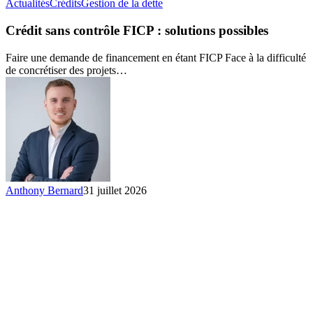
Crédit
Actualités
Crédits
Gestion de la dette
sans
contrôle
Crédit sans contrôle FICP : solutions possibles
FICP :
solutions
Faire une demande de financement en étant FICP Face à la difficulté
possibles
de concrétiser des projets…
Anthony Bernard
31 juillet 2026