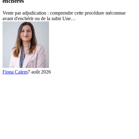
enchères
comprendre
et
Vente par adjudication : comprendre cette procédure méconnue
acheter
avant d'enchérir ou de la subir Une…
aux
enchères
Fiona Calem
7 août 2026