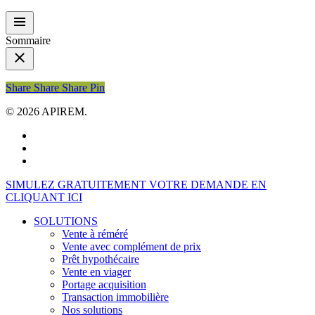
Sommaire
Share
Share
Share
Share
Pin
© 2026 APIREM.
facebook
linkedin
youtube
Close
SIMULEZ GRATUITEMENT VOTRE DEMANDE EN
Menu
CLIQUANT ICI
SOLUTIONS
Vente à réméré
Vente avec complément de prix
Prêt hypothécaire
Vente en viager
Portage acquisition
Transaction immobilière
Nos solutions