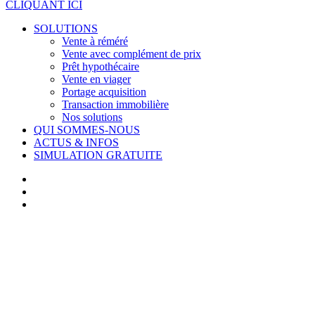
Menu
CLIQUANT ICI
SOLUTIONS
Vente à réméré
Vente avec complément de prix
Prêt hypothécaire
Vente en viager
Portage acquisition
Transaction immobilière
Nos solutions
QUI SOMMES-NOUS
ACTUS & INFOS
SIMULATION GRATUITE
facebook
linkedin
youtube