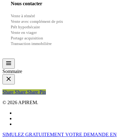
Nous contacter
Vente à réméré
Vente avec complément de prix
Prêt hypothécaire
Vente en viager
Portage acquisition
Transaction immobilière
Sommaire
Share
Share
Share
Share
Pin
© 2026 APIREM.
facebook
linkedin
youtube
Close
SIMULEZ GRATUITEMENT VOTRE DEMANDE EN