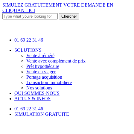
Skip
SIMULEZ GRATUITEMENT VOTRE DEMANDE EN
to
CLIQUANT ICI
main
Chercher
content
Close
Search
01 69 22 31 46
Menu
SOLUTIONS
Vente à réméré
Vente avec complément de prix
Prêt hypothécaire
Vente en viager
Portage acquisition
Transaction immobilière
Nos solutions
QUI SOMMES-NOUS
ACTUS & INFOS
01 69 22 31 46
SIMULATION GRATUITE