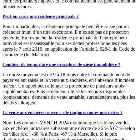
entre les premiers impayés et le commandement est généralement de
plusieurs mois.
Peut-on saisir une résidence principale ?
Pour un particulier, la résidence principale peut être saisie par un
créancier muni d’un titre exécutoire. Il n’existe pas de protection
générale. En revanche, la résidence principale de l’entrepreneur
individuel est insaisissable pour ses dettes professionnelles nées
après le 7 août 2015, en application de l’article L.526-1 du Code de
commerce (loi Macron).
Combien de temps dure une procédure de saisie immobilière ?
La durée moyenne est de 9 à 18 mois entre le commandement de
payer valant saisie et la vente aux enchères, en l’absence d’incident
majeur. Un appel peut allonger la procédure de plusieurs mois
supplémentaires. Plus le débiteur utilise les recours disponibles
(contestations, demande de vente amiable, surendettement), plus les
délais s’allongent.
La vente aux enchères couvre-t-elle toujours toutes mes dettes ?
Non. Les données VENCH 2024 montrent que les biens vendus
aux enchères judiciaires subissent une décote de 26 % à 67 % selon
les villes (ex. : -38 % à Paris, -67 % à Marseille). Si le prix
d’adjudication ne suffit pas à rembourser tous les créanciers, le