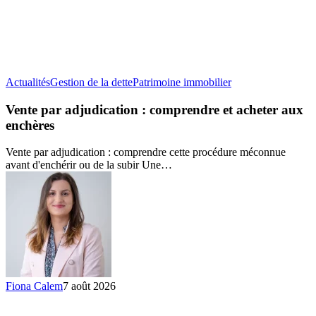
Vente
Actualités
Gestion de la dette
Patrimoine immobilier
par
adjudication
Vente par adjudication : comprendre et acheter aux
:
enchères
comprendre
et
Vente par adjudication : comprendre cette procédure méconnue
acheter
avant d'enchérir ou de la subir Une…
aux
enchères
Fiona Calem
7 août 2026