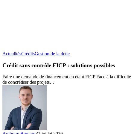
Crédit
Actualités
Crédits
Gestion de la dette
sans
contrôle
Crédit sans contrôle FICP : solutions possibles
FICP :
solutions
Faire une demande de financement en étant FICP Face à la difficulté
possibles
de concrétiser des projets…
Anthony Bernard
31 juillet 2026