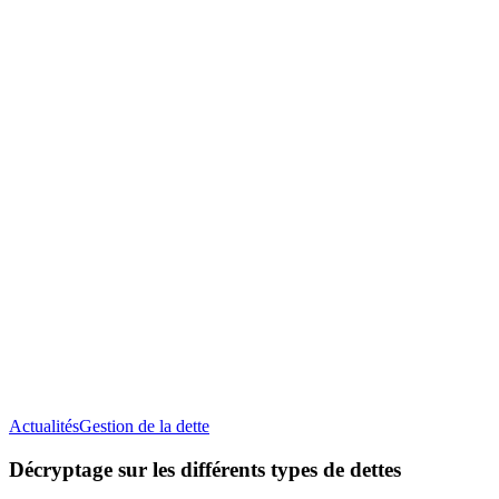
Décryptage
Actualités
Gestion de la dette
sur
les
Décryptage sur les différents types de dettes
différents