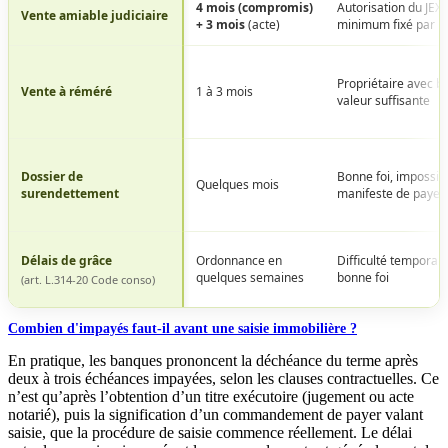
4 mois (compromis)
Autorisation du JEX, 
difficultés
Vente amiable judiciaire
+ 3 mois
(acte)
minimum fixé par le
financières
Propriétaire avec bi
Vente à réméré
1 à 3 mois
valeur suffisante
Dossier de
Bonne foi, impossibi
Quelques mois
surendettement
manifeste de payer
Délais de grâce
Ordonnance en
Difficulté temporair
quelques semaines
bonne foi
(art. L.314-20 Code conso)
Combien d'impayés faut-il avant une saisie immobilière ?
En pratique, les banques prononcent la déchéance du terme après
deux à trois échéances impayées, selon les clauses contractuelles. Ce
n’est qu’après l’obtention d’un titre exécutoire (jugement ou acte
notarié), puis la signification d’un commandement de payer valant
saisie, que la procédure de saisie commence réellement. Le délai