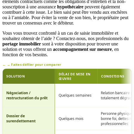
éléments contractuels comme les obligations d’entretien et la non-
souscription à une assurance
hypothécaire
peuvent également
contribuer à cette issue. Le bien saisi peut être vendu aux enchères
ou à l’amiable. Pour éviter la vente de son bien, le propriétaire peut
trouver un consensus avec le débiteur.
Vous vous trouvez confronté à un cas de saisie immobilière et
souhaitez obtenir de l’aide ? Contactez-nous, nos professionnels du
portage immobilier
sont à votre disposition pour trouver une
solution et vous offrent un
accompagnement sur mesure
, en
fonction de vos besoins.
Faites défiler pour comparer
DÉLAI DE MISE EN
SOLUTION
CONDITIONS
ŒUVRE
Comparatif
des
Négociation /
Relation bancaire p
Quelques semaines
restructuration du prêt
totalement dégrad
alternatives
de
traitement
Personne physique 
Dossier de
Quelques mois
bonne foi, dettes n
des
surendettement
professionnelles
dettes
et