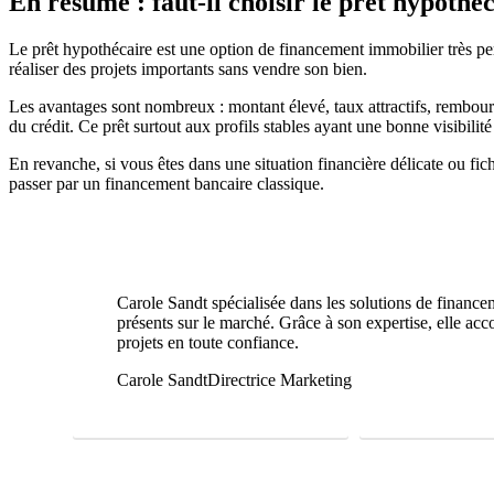
En résumé : faut-il choisir le prêt hypothéc
Le prêt hypothécaire est une option de financement immobilier très pert
réaliser des projets importants sans vendre son bien.
Les avantages sont nombreux : montant élevé, taux attractifs, rembourse
du crédit. Ce prêt surtout aux profils stables ayant une bonne visibilité
En revanche, si vous êtes dans une situation financière délicate ou fic
passer par un financement bancaire classique.
Carole Sandt spécialisée dans les solutions de financem
présents sur le marché. Grâce à son expertise, elle acc
projets en toute confiance.
Carole Sandt
Directrice Marketing
FAIRE UNE ÉTUDE GRATUITE
01 69 22 31 46