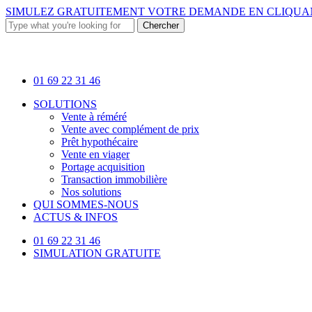
Skip
SIMULEZ GRATUITEMENT VOTRE DEMANDE EN
CLIQUAN
to
Chercher
main
Close
content
Search
01 69 22 31 46
Menu
SOLUTIONS
Vente à réméré
Vente avec complément de prix
Prêt hypothécaire
Vente en viager
Portage acquisition
Transaction immobilière
Nos solutions
QUI SOMMES-NOUS
ACTUS & INFOS
01 69 22 31 46
SIMULATION GRATUITE