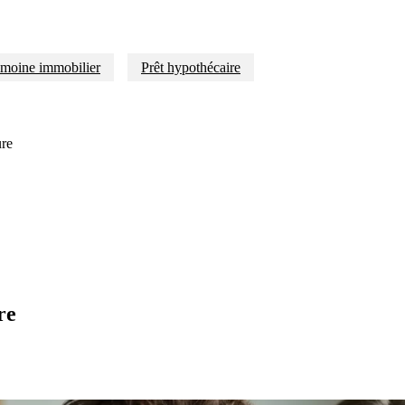
imoine immobilier
Prêt hypothécaire
ure
re