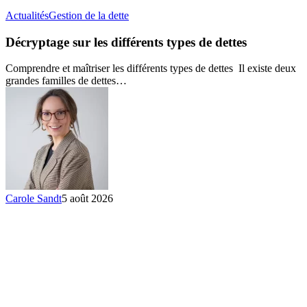
Décryptage
Actualités
Gestion de la dette
sur
les
Décryptage sur les différents types de dettes
différents
types
Comprendre et maîtriser les différents types de dettes Il existe deux
de
grandes familles de dettes…
dettes
Carole Sandt
5 août 2026