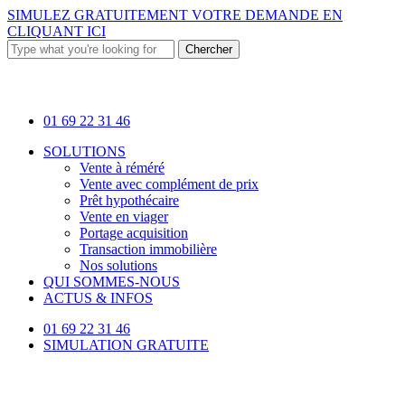
Skip
SIMULEZ GRATUITEMENT VOTRE DEMANDE EN
to
CLIQUANT ICI
main
Chercher
content
Close
Search
01 69 22 31 46
Menu
SOLUTIONS
Vente à réméré
Vente avec complément de prix
Prêt hypothécaire
Vente en viager
Portage acquisition
Transaction immobilière
Nos solutions
QUI SOMMES-NOUS
ACTUS & INFOS
01 69 22 31 46
SIMULATION GRATUITE