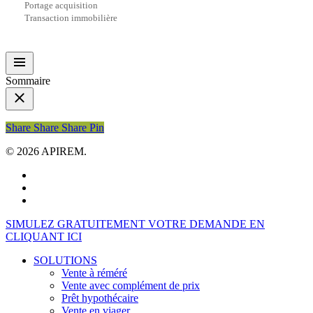
Portage acquisition
Transaction immobilière
Sommaire
Share
Share
Share
Share
Pin
© 2026 APIREM.
facebook
linkedin
youtube
Close
SIMULEZ GRATUITEMENT VOTRE DEMANDE EN
Menu
CLIQUANT ICI
SOLUTIONS
Vente à réméré
Vente avec complément de prix
Prêt hypothécaire
Vente en viager