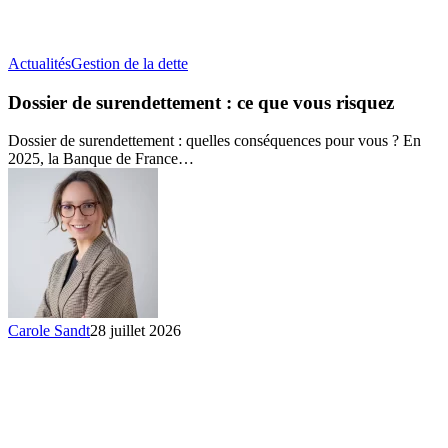
Dossier
Actualités
Gestion de la dette
de
surendettement
Dossier de surendettement : ce que vous risquez
:
ce
Dossier de surendettement : quelles conséquences pour vous ? En
que
2025, la Banque de France…
vous
risquez
Carole Sandt
28 juillet 2026