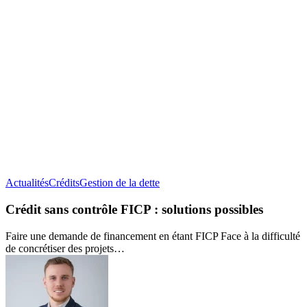
Crédit
Actualités
Crédits
Gestion de la dette
sans
contrôle
Crédit sans contrôle FICP : solutions possibles
FICP :
solutions
Faire une demande de financement en étant FICP Face à la difficulté
possibles
de concrétiser des projets…