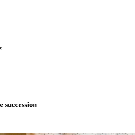
re
ne succession