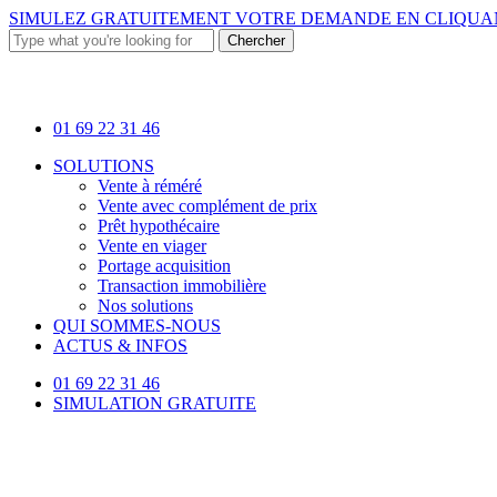
Skip
SIMULEZ GRATUITEMENT VOTRE DEMANDE EN
CLIQUAN
to
Chercher
main
Close
content
Search
01 69 22 31 46
Menu
SOLUTIONS
Vente à réméré
Vente avec complément de prix
Prêt hypothécaire
Vente en viager
Portage acquisition
Transaction immobilière
Nos solutions
QUI SOMMES-NOUS
ACTUS & INFOS
01 69 22 31 46
SIMULATION GRATUITE