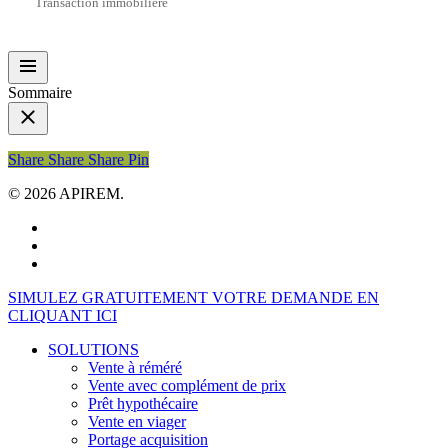
Transaction immobilière
Sommaire
Share
Share
Share
Share
Pin
© 2026 APIREM.
facebook
linkedin
youtube
Close
SIMULEZ GRATUITEMENT VOTRE DEMANDE EN
Menu
CLIQUANT ICI
SOLUTIONS
Vente à réméré
Vente avec complément de prix
Prêt hypothécaire
Vente en viager
Portage acquisition