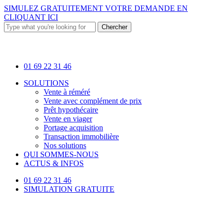
Skip
SIMULEZ GRATUITEMENT VOTRE DEMANDE EN
to
CLIQUANT ICI
main
Chercher
content
Close
Search
01 69 22 31 46
Menu
SOLUTIONS
Vente à réméré
Vente avec complément de prix
Prêt hypothécaire
Vente en viager
Portage acquisition
Transaction immobilière
Nos solutions
QUI SOMMES-NOUS
ACTUS & INFOS
01 69 22 31 46
SIMULATION GRATUITE