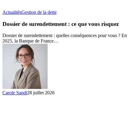
Dossier
Actualités
Gestion de la dette
de
surendettement
Dossier de surendettement : ce que vous risquez
:
ce
Dossier de surendettement : quelles conséquences pour vous ? En
que
2025, la Banque de France…
vous
risquez
Carole Sandt
28 juillet 2026