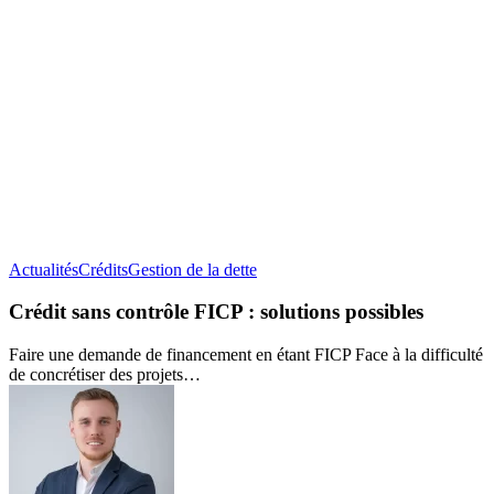
Crédit
Actualités
Crédits
Gestion de la dette
sans
contrôle
Crédit sans contrôle FICP : solutions possibles
FICP :
solutions
Faire une demande de financement en étant FICP Face à la difficulté
possibles
de concrétiser des projets…