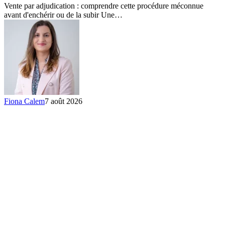
et
Vente par adjudication : comprendre cette procédure méconnue
acheter
avant d'enchérir ou de la subir Une…
aux
enchères
Fiona Calem
7 août 2026