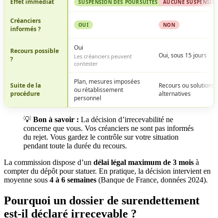
Effet immédiat
SUSPENSION DES POURSUITES CRÉANCIERS
AUCUNE SUSPENSIO
Créanciers
OUI
NON
informés ?
Oui
Recours possible
Oui, sous 15 jours
Les créanciers peuvent
?
contester
Plan, mesures imposées
Suite de la
Recours ou solutions
ou rétablissement
procédure
alternatives
personnel
💡
Bon à savoir :
La décision d’irrecevabilité ne
concerne que vous. Vos créanciers ne sont pas informés
du rejet. Vous gardez le contrôle sur votre situation
pendant toute la durée du recours.
La commission dispose d’un
délai légal maximum de 3 mois
à
compter du dépôt pour statuer. En pratique, la décision intervient en
moyenne sous
4 à 6 semaines
(Banque de France, données 2024).
Pourquoi un dossier de surendettement
est-il déclaré irrecevable ?