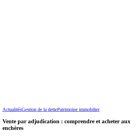
Vente
Actualités
Gestion de la dette
Patrimoine immobilier
par
adjudication
Vente par adjudication : comprendre et acheter aux
:
enchères
comprendre