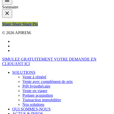
Sommaire
Share
Share
Share
Share
Pin
© 2026 APIREM.
facebook
linkedin
youtube
Close
SIMULEZ GRATUITEMENT VOTRE DEMANDE EN
Menu
CLIQUANT ICI
SOLUTIONS
Vente à réméré
Vente avec complément de prix
Prêt hypothécaire
Vente en viager
Portage acquisition
Transaction immobilière
Nos solutions
QUI SOMMES-NOUS
ACTUS & INFOS