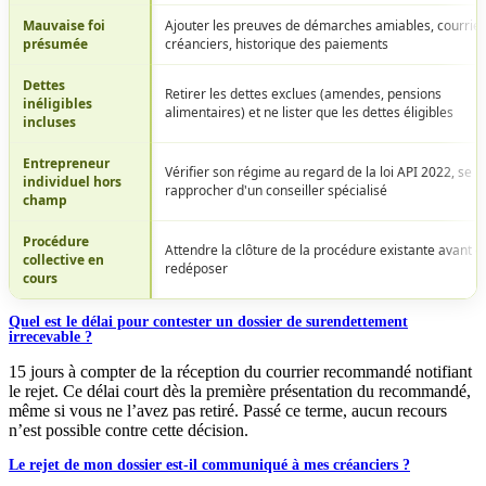
Mauvaise foi
Ajouter les preuves de démarches amiables, courrie
présumée
créanciers, historique des paiements
Dettes
Retirer les dettes exclues (amendes, pensions
inéligibles
alimentaires) et ne lister que les dettes éligibles
incluses
Entrepreneur
Vérifier son régime au regard de la loi API 2022, se
individuel hors
rapprocher d'un conseiller spécialisé
champ
Procédure
Attendre la clôture de la procédure existante avant d
collective en
redéposer
cours
Quel est le délai pour contester un dossier de surendettement
irrecevable ?
15 jours à compter de la réception du courrier recommandé notifiant
le rejet. Ce délai court dès la première présentation du recommandé,
même si vous ne l’avez pas retiré. Passé ce terme, aucun recours
n’est possible contre cette décision.
Le rejet de mon dossier est-il communiqué à mes créanciers ?