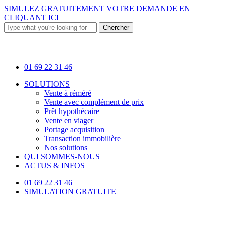
Skip
SIMULEZ GRATUITEMENT VOTRE DEMANDE EN
to
CLIQUANT ICI
main
Chercher
content
Close
Search
01 69 22 31 46
Menu
SOLUTIONS
Vente à réméré
Vente avec complément de prix
Prêt hypothécaire
Vente en viager
Portage acquisition
Transaction immobilière
Nos solutions
QUI SOMMES-NOUS
ACTUS & INFOS
01 69 22 31 46
SIMULATION GRATUITE