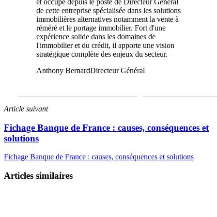
et occupe depuis le poste de Directeur Général
de cette entreprise spécialisée dans les solutions
immobilières alternatives notamment la vente à
réméré et le portage immobilier. Fort d'une
expérience solide dans les domaines de
l'immobilier et du crédit, il apporte une vision
stratégique complète des enjeux du secteur.
Anthony Bernard
Directeur Général
FAIRE UNE ÉTUDE GRATUITE
01 69 22 31 46
Article suivant
Fichage Banque de France : causes, conséquences et
solutions
Fichage Banque de France : causes, conséquences et solutions
Articles similaires