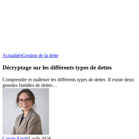
Décryptage
Actualités
Gestion de la dette
sur
les
Décryptage sur les différents types de dettes
différents
types
Comprendre et maîtriser les différents types de dettes Il existe deux
de
grandes familles de dettes…
dettes
Carole Sandt
5 août 2026