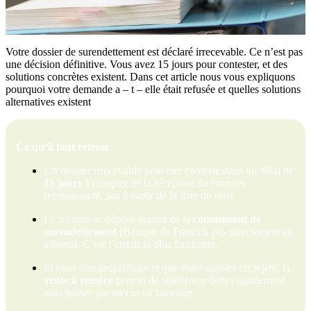
Votre dossier de surendettement est déclaré irrecevable. Ce n’est pas
une décision définitive. Vous avez 15 jours pour contester, et des
solutions concrètes existent. Dans cet article nous vous expliquons
pourquoi votre demande a – t – elle était refusée et quelles solutions
alternatives existent
Ce qu’il faut retenir
Un dossier irrecevable peut être contesté dans un délai de
15 jours
à compter de la réception du courrier
recommandé, pas à partir de la date du rejet.
Le recours se dépose auprès de la
commission de
surendettement
(Banque de France), pas directement au
tribunal. C’est l’erreur la plus fréquente.
Si vous êtes propriétaire et que votre dossier est rejeté, la
vente à réméré
permet de solder vos dettes rapidement
sans passer par un circuit bancaire.