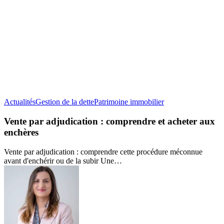
Vente
Actualités
Gestion de la dette
Patrimoine immobilier
par
adjudication
Vente par adjudication : comprendre et acheter aux
:
enchères
comprendre
et
Vente par adjudication : comprendre cette procédure méconnue
acheter
avant d'enchérir ou de la subir Une…
aux
enchères