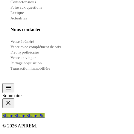
Contactez-nous
Foire aux questions
Lexique
Actualités
Nous contacter
Vente à réméré
Vente avec complément de prix
Prêt hypothécaire
Vente en viager
Portage acquisition
Transaction immobilière
Sommaire
Share
Share
Share
Share
Pin
© 2026 APIREM.