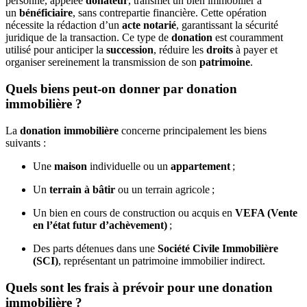
personne, appelée
donateur
, transmet un bien immobilier à
un
bénéficiaire
, sans contrepartie financière. Cette opération
nécessite la rédaction d’un
acte notarié
, garantissant la sécurité
juridique de la transaction. Ce type de
donation
est couramment
utilisé pour anticiper la
succession
, réduire les
droits
à payer et
organiser sereinement la transmission de son
patrimoine
.
Quels biens peut-on donner par donation
immobilière ?
La
donation immobilière
concerne principalement les biens
suivants :
Une
maison
individuelle ou un
appartement
;
Un
terrain à bâtir
ou un terrain agricole ;
Un bien en cours de construction ou acquis en
VEFA (Vente
en l’état futur d’achèvement)
;
Des parts détenues dans une
Société Civile Immobilière
(SCI)
, représentant un patrimoine immobilier indirect.
Quels sont les frais à prévoir pour une donation
immobilière ?