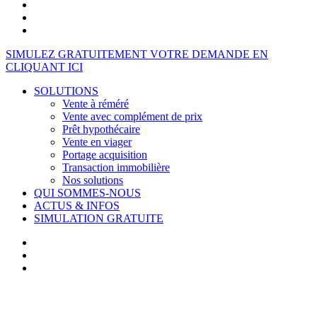
facebook
linkedin
youtube
Close
SIMULEZ GRATUITEMENT VOTRE DEMANDE EN
Menu
CLIQUANT ICI
SOLUTIONS
Vente à réméré
Vente avec complément de prix
Prêt hypothécaire
Vente en viager
Portage acquisition
Transaction immobilière
Nos solutions
QUI SOMMES-NOUS
ACTUS & INFOS
SIMULATION GRATUITE
facebook
linkedin
youtube