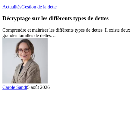
Décryptage
Actualités
Gestion de la dette
sur
les
Décryptage sur les différents types de dettes
différents
types
Comprendre et maîtriser les différents types de dettes Il existe deux
de
grandes familles de dettes…
dettes
Carole Sandt
5 août 2026