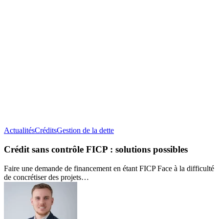
Crédit
Actualités
Crédits
Gestion de la dette
sans
contrôle
Crédit sans contrôle FICP : solutions possibles
FICP :
solutions
Faire une demande de financement en étant FICP Face à la difficulté
possibles
de concrétiser des projets…