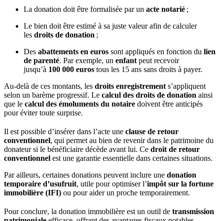
La donation doit être formalisée par un
acte notarié
;
Le bien doit être estimé à sa juste valeur afin de calculer
les
droits de donation
;
Des
abattements en euros
sont appliqués en fonction du
lien
de parenté
. Par exemple, un
enfant
peut recevoir
jusqu’à
100 000 euros
tous les 15 ans sans droits à payer.
Au-delà de ces montants, les
droits enregistrement
s’appliquent
selon un barème progressif. Le
calcul des droits de donation
ainsi
que le
calcul des émoluments du notaire
doivent être anticipés
pour éviter toute surprise.
Il est possible d’insérer dans l’acte une
clause de retour
conventionnel
, qui permet au bien de revenir dans le patrimoine du
donateur si le bénéficiaire décède avant lui. Ce
droit de retour
conventionnel
est une garantie essentielle dans certaines situations.
Par ailleurs, certaines donations peuvent inclure une
donation
temporaire d’usufruit
, utile pour optimiser l’
impôt sur la fortune
immobilière (IFI)
ou pour aider un proche temporairement.
Pour conclure, la donation immobilière est un outil de
transmission
patrimoniale
efficace, offrant des avantages fiscaux notables.