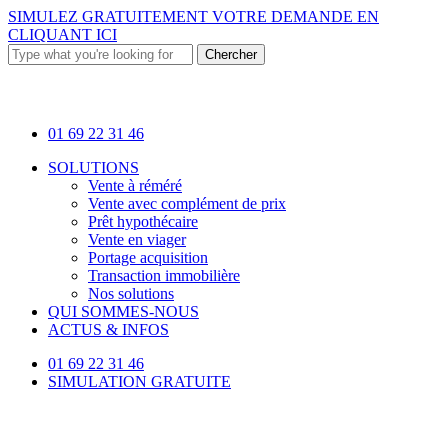
Skip
SIMULEZ GRATUITEMENT VOTRE DEMANDE EN
to
CLIQUANT ICI
main
Chercher
content
Close
Search
01 69 22 31 46
Menu
SOLUTIONS
Vente à réméré
Vente avec complément de prix
Prêt hypothécaire
Vente en viager
Portage acquisition
Transaction immobilière
Nos solutions
QUI SOMMES-NOUS
ACTUS & INFOS
01 69 22 31 46
SIMULATION GRATUITE