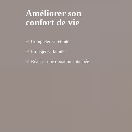
Améliorer son
confort de vie
✅ Compléter sa retraite
✅ Protéger sa famille
✅ Réaliser une donation anticipée