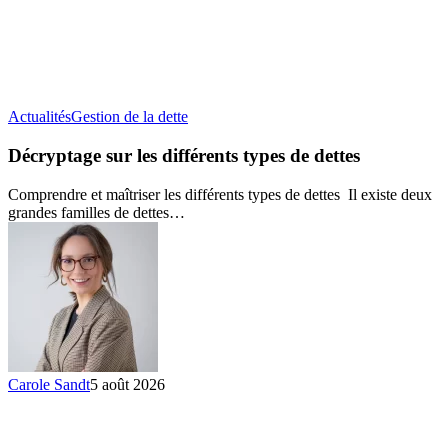
Décryptage
Actualités
Gestion de la dette
sur
les
Décryptage sur les différents types de dettes
différents
types
Comprendre et maîtriser les différents types de dettes Il existe deux
de
grandes familles de dettes…
dettes
Carole Sandt
5 août 2026