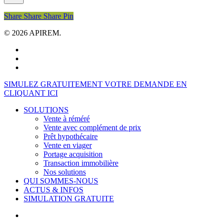
Share
Share
Share
Share
Pin
© 2026 APIREM.
facebook
linkedin
youtube
Close
SIMULEZ GRATUITEMENT VOTRE DEMANDE EN
Menu
CLIQUANT ICI
SOLUTIONS
Vente à réméré
Vente avec complément de prix
Prêt hypothécaire
Vente en viager
Portage acquisition
Transaction immobilière
Nos solutions
QUI SOMMES-NOUS
ACTUS & INFOS
SIMULATION GRATUITE
facebook