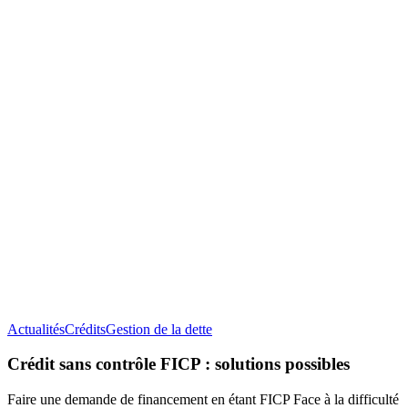
Crédit
Actualités
Crédits
Gestion de la dette
sans
contrôle
Crédit sans contrôle FICP : solutions possibles
FICP :
solutions
Faire une demande de financement en étant FICP Face à la difficulté