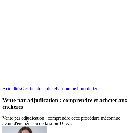
Vente
Actualités
Gestion de la dette
Patrimoine immobilier
par
adjudication
Vente par adjudication : comprendre et acheter aux
:
enchères
comprendre
et
Vente par adjudication : comprendre cette procédure méconnue
acheter
avant d'enchérir ou de la subir Une…
aux
enchères