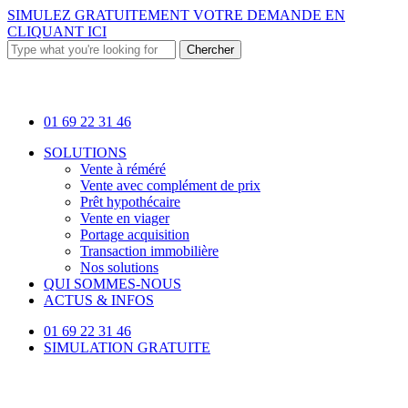
Skip
SIMULEZ GRATUITEMENT VOTRE DEMANDE EN
to
CLIQUANT ICI
main
Chercher
content
Close
Search
01 69 22 31 46
Menu
SOLUTIONS
Vente à réméré
Vente avec complément de prix
Prêt hypothécaire
Vente en viager
Portage acquisition
Transaction immobilière
Nos solutions
QUI SOMMES-NOUS
ACTUS & INFOS
01 69 22 31 46
SIMULATION GRATUITE