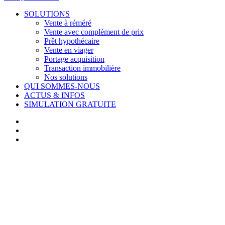
SOLUTIONS
Vente à réméré
Vente avec complément de prix
Prêt hypothécaire
Vente en viager
Portage acquisition
Transaction immobilière
Nos solutions
QUI SOMMES-NOUS
ACTUS & INFOS
SIMULATION GRATUITE
facebook
linkedin
youtube