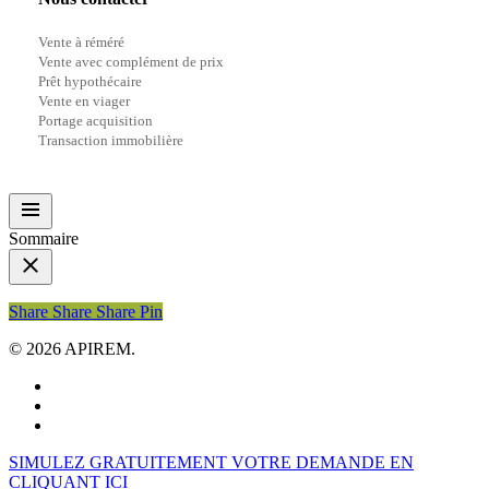
Vente à réméré
Vente avec complément de prix
Prêt hypothécaire
Vente en viager
Portage acquisition
Transaction immobilière
Sommaire
Share
Share
Share
Share
Pin
© 2026 APIREM.
facebook
linkedin
youtube
Close
SIMULEZ GRATUITEMENT VOTRE DEMANDE EN
Menu
CLIQUANT ICI