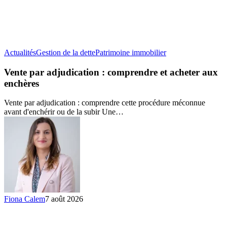
Vente
Actualités
Gestion de la dette
Patrimoine immobilier
par
adjudication
Vente par adjudication : comprendre et acheter aux
:
enchères
comprendre
et
Vente par adjudication : comprendre cette procédure méconnue
acheter
avant d'enchérir ou de la subir Une…
aux
enchères
Fiona Calem
7 août 2026