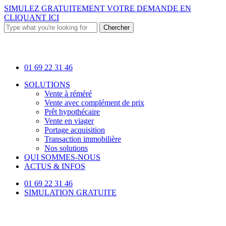
Skip
SIMULEZ GRATUITEMENT VOTRE DEMANDE EN
to
CLIQUANT ICI
main
Chercher
content
Close
Search
01 69 22 31 46
Menu
SOLUTIONS
Vente à réméré
Vente avec complément de prix
Prêt hypothécaire
Vente en viager
Portage acquisition
Transaction immobilière
Nos solutions
QUI SOMMES-NOUS
ACTUS & INFOS
01 69 22 31 46
SIMULATION GRATUITE