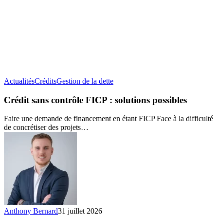
Crédit
Actualités
Crédits
Gestion de la dette
sans
contrôle
Crédit sans contrôle FICP : solutions possibles
FICP :
solutions
Faire une demande de financement en étant FICP Face à la difficulté
possibles
de concrétiser des projets…
Anthony Bernard
31 juillet 2026