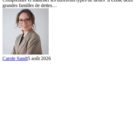
de
grandes familles de dettes…
dettes
Carole Sandt
5 août 2026