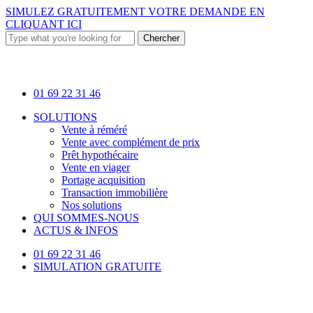
Skip
SIMULEZ GRATUITEMENT VOTRE DEMANDE EN
to
CLIQUANT ICI
main
Chercher
content
Close
Search
01 69 22 31 46
Menu
SOLUTIONS
Vente à réméré
Vente avec complément de prix
Prêt hypothécaire
Vente en viager
Portage acquisition
Transaction immobilière
Nos solutions
QUI SOMMES-NOUS
ACTUS & INFOS
01 69 22 31 46
SIMULATION GRATUITE