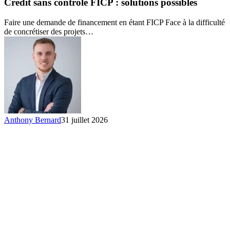
contrôle
Crédit sans contrôle FICP : solutions possibles
FICP :
solutions
Faire une demande de financement en étant FICP Face à la difficulté
possibles
de concrétiser des projets…
Anthony Bernard
31 juillet 2026