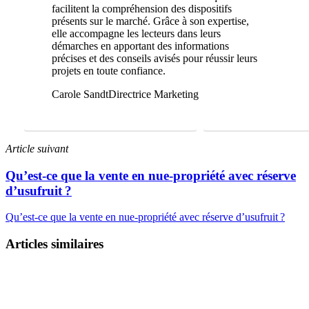
facilitent la compréhension des dispositifs
présents sur le marché. Grâce à son expertise,
elle accompagne les lecteurs dans leurs
démarches en apportant des informations
précises et des conseils avisés pour réussir leurs
projets en toute confiance.
Carole Sandt
Directrice Marketing
FAIRE UNE ÉTUDE GRATUITE
01 69 22 31 46
Article suivant
Qu’est-ce que la vente en nue-propriété avec réserve
d’usufruit ?
Qu’est-ce que la vente en nue-propriété avec réserve d’usufruit ?
Articles similaires