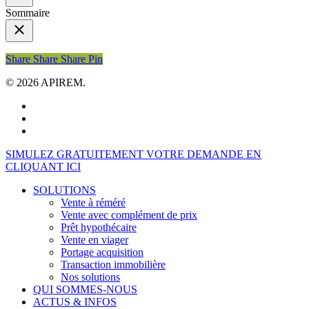
Sommaire
Share
Share
Share
Share
Pin
© 2026 APIREM.
facebook
linkedin
youtube
Close
SIMULEZ GRATUITEMENT VOTRE DEMANDE EN
Menu
CLIQUANT ICI
SOLUTIONS
Vente à réméré
Vente avec complément de prix
Prêt hypothécaire
Vente en viager
Portage acquisition
Transaction immobilière
Nos solutions
QUI SOMMES-NOUS
ACTUS & INFOS