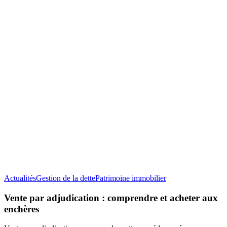
Vente
Actualités
Gestion de la dette
Patrimoine immobilier
par
adjudication
Vente par adjudication : comprendre et acheter aux
:
enchères
comprendre
et