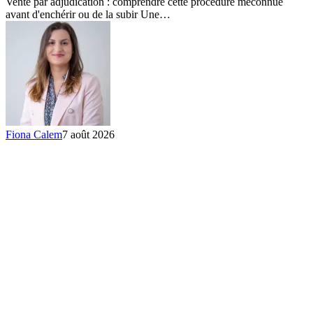
Vente par adjudication : comprendre cette procédure méconnue
acheter
avant d'enchérir ou de la subir Une…
aux
enchères
Fiona Calem
7 août 2026