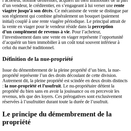
l’acheteur, nommé débirentier, acquiert un bien immobilier de la part
d’un vendeur, le crédirentier, en s’engageant à lui verser une
rente
viagère
jusqu’à son décès
. Ce mécanisme de vente se distingue par
son règlement qui combine généralement un
bouque
t (paiement
initial) couplé à une
rente viagère périodique
. Le principal attrait de
la vente en viager pour le vendeur réside dans la
perception
d’un
complément de revenus
à vie
. Pour l’acheteur,
l’investissement dans une vente en viager représente l’opportunité
d’acquérir un bien immobilier à un coût total souvent inférieur à
celui du marché traditionnel.
Définition de la nue-propriété
Issue du démembrement de la pleine propriété d’un bien, la nue-
propriété représente l’un des droits découlant de cette division.
Autrement dit, la pleine propriété est scindée en deux droits distincts
:
la
nue-propriété et l’usufruit
. Le nu-propriétaire détient la
propriété du bien sans en avoir la jouissance ou en percevoir les
revenus, tels que des loyers. Ces prérogatives sont exclusivement
réservées à l’usufruitier durant toute la durée de l’usufruit.
Le principe du démembrement de la
propriété