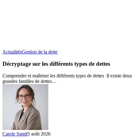
Décryptage
Actualités
Gestion de la dette
sur
les
Décryptage sur les différents types de dettes
différents
types
Comprendre et maîtriser les différents types de dettes Il existe deux
de
grandes familles de dettes…
dettes
Carole Sandt
5 août 2026