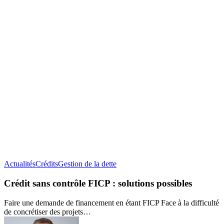
Crédit
Actualités
Crédits
Gestion de la dette
sans
contrôle
Crédit sans contrôle FICP : solutions possibles
FICP :
solutions
Faire une demande de financement en étant FICP Face à la difficulté
possibles
de concrétiser des projets…