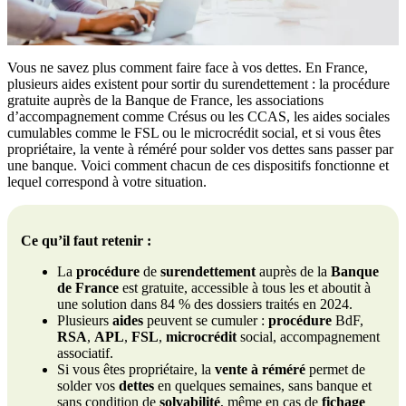
Vous ne savez plus comment faire face à vos dettes. En France,
plusieurs aides existent pour sortir du surendettement : la procédure
gratuite auprès de la Banque de France, les associations
d’accompagnement comme Crésus ou les CCAS, les aides sociales
cumulables comme le FSL ou le microcrédit social, et si vous êtes
propriétaire, la vente à réméré pour solder vos dettes sans passer par
une banque. Voici comment chacun de ces dispositifs fonctionne et
lequel correspond à votre situation.
Ce qu’il faut retenir :
La
procédure
de
surendettement
auprès de la
Banque
de France
est gratuite, accessible à tous les et aboutit à
une solution dans 84 % des dossiers traités en 2024.
Plusieurs
aides
peuvent se cumuler :
procédure
BdF,
RSA
,
APL
,
FSL
,
microcrédit
social, accompagnement
associatif.
Si vous êtes propriétaire, la
vente à réméré
permet de
solder vos
dettes
en quelques semaines, sans banque et
sans condition de
solvabilité
, même en cas de
fichage