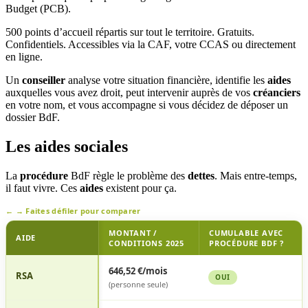
Budget (PCB).
500 points d’accueil répartis sur tout le territoire. Gratuits.
Confidentiels. Accessibles via la CAF, votre CCAS ou directement
en ligne.
Un
conseiller
analyse votre situation financière, identifie les
aides
auxquelles vous avez droit, peut intervenir auprès de vos
créanciers
en votre nom, et vous accompagne si vous décidez de déposer un
dossier BdF.
Les aides sociales
La
procédure
BdF règle le problème des
dettes
. Mais entre-temps,
il faut vivre. Ces
aides
existent pour ça.
Faites défiler pour comparer
MONTANT /
CUMULABLE AVEC
AIDE
CONDITIONS 2025
PROCÉDURE BDF ?
Aides
646,52 €/mois
cumulables
RSA
OUI
(personne seule)
avec
procédure