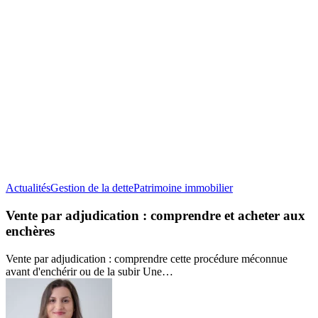
Vente
Actualités
Gestion de la dette
Patrimoine immobilier
par
adjudication
Vente par adjudication : comprendre et acheter aux
:
enchères
comprendre
et
Vente par adjudication : comprendre cette procédure méconnue
acheter
avant d'enchérir ou de la subir Une…
aux
enchères