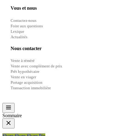
Vous et nous
Contactez-nous
Foire aux questions
Lexique
Actualités
Nous contacter
Vente à réméré
Vente avec complément de prix
Prêt hypothécaire
Vente en viager
Portage acquisition
Transaction immobilière
Sommaire
Share
Share
Share
Share
Pin