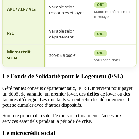
OUI
de
Variable selon
APL / ALF / ALS
Maintenu même en cas
surendettement
ressources et loyer
d'impayés
Banque
de
Variable selon
France
FSL
OUI
département
Microcrédit
OUI
300 € à 8 000 €
social
Sous conditions
Le Fonds de Solidarité pour le Logement (FSL)
Géré par les conseils départementaux, le FSL intervient pour payer
un dépôt de garantie, un premier loyer, des
dettes
de loyer ou des
factures d’énergie. Les montants varient selon les départements. Il
peut se cumuler avec d’autres dispositifs.
Son rôle principal : éviter l’expulsion et maintenir l’accès aux
services essentiels pendant la période de crise.
Le microcrédit social