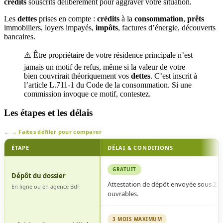
crédits
souscrits délibérément pour aggraver votre situation.
Les
dettes
prises en compte :
crédits
à la
consommation
,
prêts
immobiliers, loyers impayés,
impôts
, factures d’énergie, découverts
bancaires.
⚠️ Être propriétaire de votre résidence principale n’est
jamais un motif de refus, même si la valeur de votre
bien couvrirait théoriquement vos
dettes
. C’est inscrit à
l’article L.711-1 du Code de la consommation. Si une
commission invoque ce motif, contestez.
Les étapes et les délais
Faites défiler pour comparer
ÉTAPE
DÉLAI & CONDITIONS
Étapes
GRATUIT
et
Dépôt du dossier
délais
Attestation de dépôt envoyée sous 2 j
En ligne ou en agence BdF
de
ouvrables.
la
procédure
3 MOIS MAXIMUM