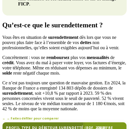
FICP
.
Qu’est-ce que le surendettement ?
Vous êtes en situation de
surendettement
dès lors que vous ne
pouvez plus faire face à l’ensemble de vos
dettes
non
professionnelles, qu’elles soient exigibles aujourd’hui ou à venir.
Concrètement : vous ne
remboursez
plus vos
mensualités
de
crédit
. Vous avez du mal à payer votre loyer, vos factures d’énergie,
votre téléphone. Même en réduisant vos dépenses au minimum, le
solde
reste négatif chaque mois.
Ce n’est pas toujours une question de mauvaise gestion. En 2024, la
Banque de France a enregistré 134 803 dépôts de dossiers de
surendettement
, soit +10,8 % par rapport à 2023. 59 % des
personnes concernées vivent sous le seuil de pauvreté. 52 % vivent
seules. Le niveau de vie médian tourne autour de 1 180 €/mois, soit
42 % de moins que la moyenne nationale.
Faites défiler pour comparer
PROFIL TYPE DU DÉBITEUR SURENDETTÉ (BDF, 2024)
CHIFFRE