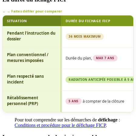
Faites défiler pour comparer
SITUATION
DURÉE DU FICHAGE FICP
Durée
Pendant l'instruction du
du
36 MOIS MAXIMUM
dossier
fichage
FICP
Plan conventionnel /
selon
Durée du plan,
MAX 7 ANS
mesures imposées
la
situation
de
Plan respecté sans
RADIATION ANTICIPÉE POSSIBLE À 5 AN
surendettement
incident
Rétablissement
à compter de la clôture
5 ANS
personnel (PRP)
Pour tout comprendre sur les démarches de
défichage
:
Conditions et procédure pour le défichage FICP
.