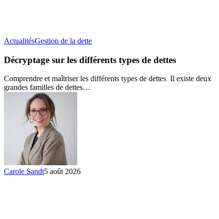
Décryptage
Actualités
Gestion de la dette
sur
les
Décryptage sur les différents types de dettes
différents
types
Comprendre et maîtriser les différents types de dettes Il existe deux
de
grandes familles de dettes…
dettes
Carole Sandt
5 août 2026