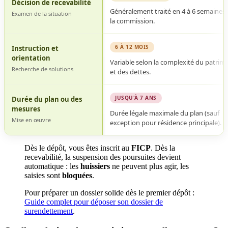
Décision de recevabilité
de
Généralement traité en 4 à 6 semaines 
surendettement
Examen de la situation
la commission.
Banque
de
France
6 À 12 MOIS
Instruction et
orientation
Variable selon la complexité du patrim
Recherche de solutions
et des dettes.
JUSQU'À 7 ANS
Durée du plan ou des
mesures
Durée légale maximale du plan (sauf
Mise en œuvre
exception pour résidence principale).
Dès le dépôt, vous êtes inscrit au
FICP
. Dès la
recevabilité, la suspension des poursuites devient
automatique : les
huissiers
ne peuvent plus agir, les
saisies sont
bloquées
.
Pour préparer un dossier solide dès le premier dépôt :
Guide complet pour déposer son dossier de
surendettement
.