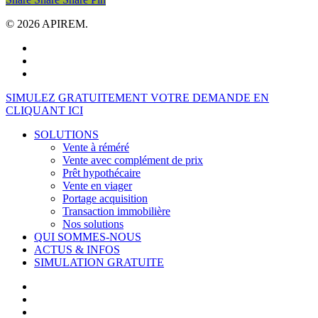
© 2026 APIREM.
facebook
linkedin
youtube
Close
SIMULEZ GRATUITEMENT VOTRE DEMANDE EN
Menu
CLIQUANT ICI
SOLUTIONS
Vente à réméré
Vente avec complément de prix
Prêt hypothécaire
Vente en viager
Portage acquisition
Transaction immobilière
Nos solutions
QUI SOMMES-NOUS
ACTUS & INFOS
SIMULATION GRATUITE
facebook
linkedin
youtube