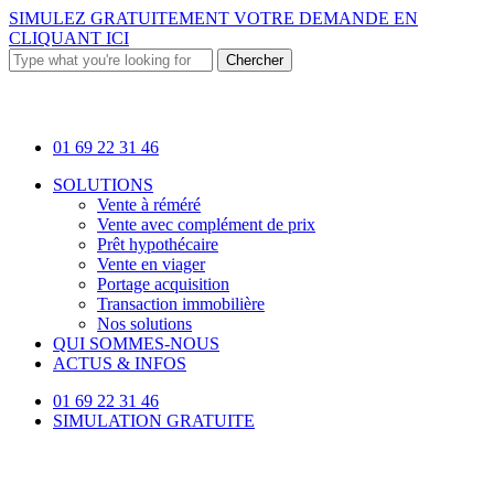
Skip
SIMULEZ GRATUITEMENT VOTRE DEMANDE EN
to
CLIQUANT ICI
main
Chercher
content
Close
Search
01 69 22 31 46
Menu
SOLUTIONS
Vente à réméré
Vente avec complément de prix
Prêt hypothécaire
Vente en viager
Portage acquisition
Transaction immobilière
Nos solutions
QUI SOMMES-NOUS
ACTUS & INFOS
01 69 22 31 46
SIMULATION GRATUITE