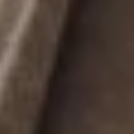
Des solutions alternatives
Quand les solutions classiques ne suffisent plus,
APIREM vous accompagne avec des options adaptées
à votre situation.
Une mise en place rapide
Parce que certaines situations nécessitent d’agir
rapidement, nous mettons tout en œuvre pour avancer
efficacement.
Un expert dédié
Un interlocuteur dédié pour vous accompagner à
chaque étape.