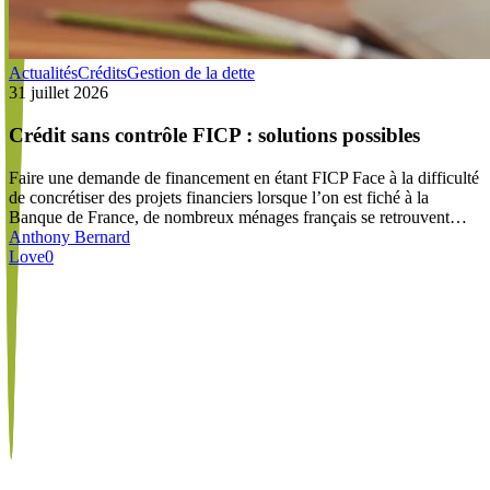
Crédit
Actualités
Crédits
Gestion de la dette
sans
31 juillet 2026
contrôle
FICP :
Crédit sans contrôle FICP : solutions possibles
solutions
possibles
Faire une demande de financement en étant FICP Face à la difficulté
de concrétiser des projets financiers lorsque l’on est fiché à la
Banque de France, de nombreux ménages français se retrouvent…
Anthony Bernard
Love
0