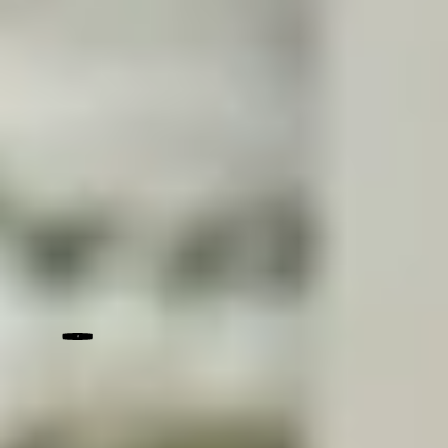
accompagnons pour trouver la
solution immobilière la plus adaptée
à votre situation, afin de financer vos
projets, obtenir des liquidités ou
valoriser votre patrimoine.
Vente à réméré
Obtenez
rapidement
des
liquidités
Vente avec complément de prix