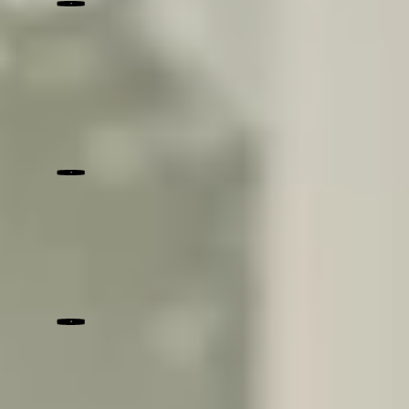
Portage acquisition
Financez
vos
opérations
immobilières
Transaction immobilière
Concrétisez
votre
projet
immobilier