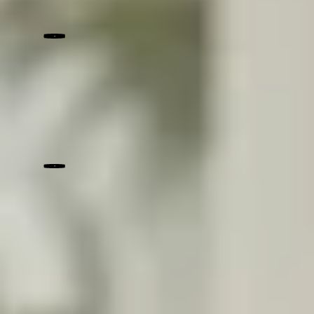
Bénéficiez d’une avance sur vente
Prêt hypothécaire
Financez
vos
projets
Vente en viager
Améliorez
votre
confort
de
vie