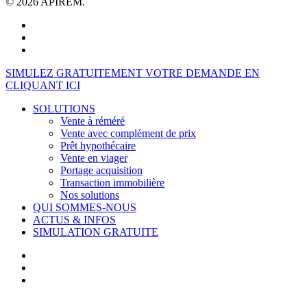
© 2026 APIREM.
facebook
linkedin
youtube
Close
SIMULEZ GRATUITEMENT VOTRE DEMANDE EN
Menu
CLIQUANT ICI
SOLUTIONS
Vente à réméré
Vente avec complément de prix
Prêt hypothécaire
Vente en viager
Portage acquisition
Transaction immobilière
Nos solutions
QUI SOMMES-NOUS
ACTUS & INFOS
SIMULATION GRATUITE
facebook
linkedin
youtube