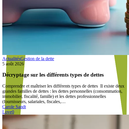
Décryptage
Actualités
Gestion de la dette
sur
5 août 2026
les
différents
Décryptage sur les différents types de dettes
types
de
Comprendre et maîtriser les différents types de dettes Il existe deux
dettes
grandes familles de dettes : les dettes personnelles (consommation,
immobilier, fiscalité, famille) et les dettes professionnelles
(fournisseurs, salariales, fiscales,…
Carole Sandt
Love
0