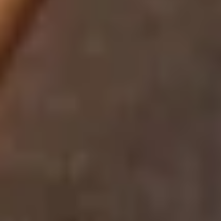
4,9/5
de satisfaction client
certifiée Immodvisor