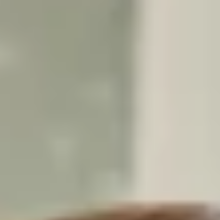
+
20
PARTENAIRES
INSTITUTIONNELS
Un réseau d’investisseurs pour étudier chaque situation et
proposer des
solutions adaptées.
14
ANS
D’EXPÉRIENCE
Une expertise reconnue dans l’accompagnement de solutions
immobilières alternatives.
L'accompagnement Apirem
5 000 propriétaires
accompagnés