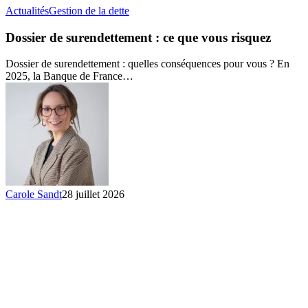
Dossier
Actualités
Gestion de la dette
de
surendettement
Dossier de surendettement : ce que vous risquez
:
ce
Dossier de surendettement : quelles conséquences pour vous ? En
que
2025, la Banque de France…
vous
risquez
Carole Sandt
28 juillet 2026