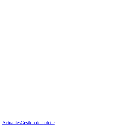
Décryptage
Actualités
Gestion de la dette
sur