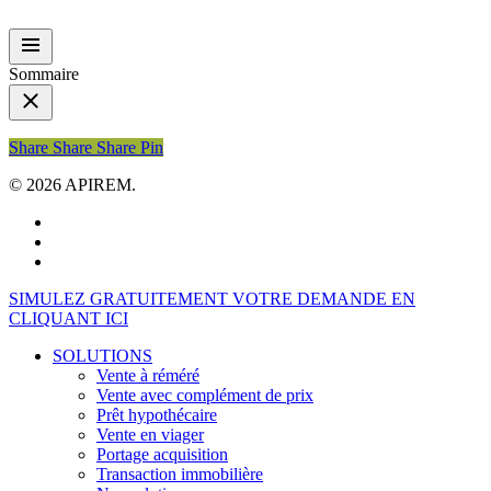
Sommaire
Share
Share
Share
Share
Pin
© 2026 APIREM.
facebook
linkedin
youtube
Close
SIMULEZ GRATUITEMENT VOTRE DEMANDE EN
Menu
CLIQUANT ICI
SOLUTIONS
Vente à réméré
Vente avec complément de prix
Prêt hypothécaire
Vente en viager
Portage acquisition
Transaction immobilière