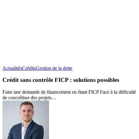
Crédit
Actualités
Crédits
Gestion de la dette
sans
contrôle
Crédit sans contrôle FICP : solutions possibles
FICP :
solutions
Faire une demande de financement en étant FICP Face à la difficulté
possibles
de concrétiser des projets…