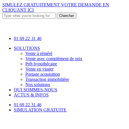
Skip
SIMULEZ GRATUITEMENT VOTRE DEMANDE EN
to
CLIQUANT ICI
main
Chercher
content
Close
Search
01 69 22 31 46
Menu
SOLUTIONS
Vente à réméré
Vente avec complément de prix
Prêt hypothécaire
Vente en viager
Portage acquisition
Transaction immobilière
Nos solutions
QUI SOMMES-NOUS
ACTUS & INFOS
01 69 22 31 46
SIMULATION GRATUITE