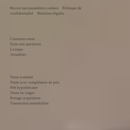
Revoir mes paramètres cookies
–
Politique de
confidentialité
–
Mentions légales
Vous et nous
Contactez-nous
Foire aux questions
Lexique
Actualités
Nous contacter
Vente à réméré
Vente avec complément de prix
Prêt hypothécaire
Vente en viager
Portage acquisition
Transaction immobilière
© 2026 APIREM.